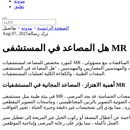
مدونة
تعليق
الصفحة الرئيسية
>
مدونة
>
تفاصيل
ترك رسالة
Aug 07, 2025
كمورد مخصص للمصاعد لمستشفيات MR ، قضيت سنوات في الخوض في تعقيدات تكنولوجيا المصاعد ، وخاصة في سياق المنشآت الطبية. أحد الأسئلة التي تنشأ بشكل متكرر في المناقشات مع مسؤولي
اريين والمهندسين ، "هل المصاعد في المستشفى MR خالية من الاهتزازات؟" هذا الاستعلام ليس مجرد مصدر قلق عابر ولكنه عامل حاسم يؤثر على راحة المريض ، وسلامة
المعدات الطبية ، والكفاءة الكلية لعمليات المستشفيات.
أهمية الاهتزاز - المصاعد المجانية في المستشفيات MR
في بيئة طبية مثل مستشفى MR ، فإن المخاطر عالية بشكل لا يصدق. المصاعد ليست مجرد وسيلة للنقل الرأسي ؛ فهي حاسمة لنقل المرضى والموظفين الطبيين والمعدات الحساسة. قد يجد المرضى
 الضوئية التصوير بالرنين المغناطيسي ، وماسحات التصوير المقطعي
جمة عن أعطال المصعد أو ركوب الخيل غير المريحة إلى تعطيل سير
العمل بأكمله ، مما يؤثر على رعاية المرضى وإنتاجية الموظفين.