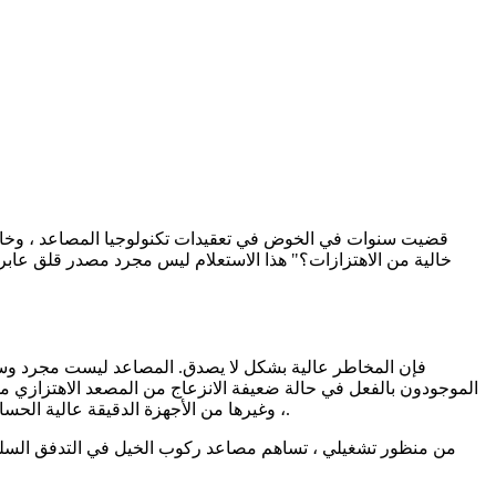
الموجودون بالفعل في حالة ضعيفة الانزعاج من المصعد الاهتزازي م
، وغيرها من الأجهزة الدقيقة عالية الحساسة للاهتزازات. حتى الاهتزازات البسيطة يمكن أن تعطل دقة هذه الأجهزة ، مما يؤدي إلى تشخيصات غير دقيقة وحيرة الحياة - تغيير العواقب.
من منظور تشغيلي ، تساهم مصاعد ركوب الخيل في التدفق السلس