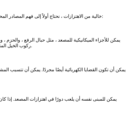
لمعالجة مسألة ما إذا كانت مصاعد المستشفى MR خالية من الاهتزازات ، نحتاج أولاً إلى فهم المصادر المحتملة لهذه الاهتزازات. هناك العديد من العوامل التي يمكن أن تسهم في اهتزازات المصعد:
يمكن للأجزاء الميكانيكية للمصعد ، مثل حبال الرفع ، والحزم ، 
ركوب الخيل المتشنج. يمكن أن تؤدي قضبان التوجيه التي لم يتم تثبيتها أو الحفاظ عليها بشكل صحيح إلى اهتزازات حيث تتحرك سيارة المصعد لأعلى ولأسفل.
يمكن أن تكون القضايا الكهربائية أيضًا مجردًا. يمكن أن تتسبب ال
يمكن للمبنى نفسه أن يلعب دورًا في اهتزازات المصعد. إذا كان