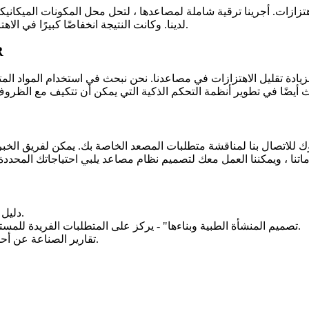
 أجرينا ترقية شاملة لمصاعدها ، لتحل محل المكونات الميكانيكية الق
لدينا. وكانت النتيجة انخفاضًا كبيرًا في الاهتزازات ، وتحسين الوظائف الكلية لنظام المصعد وتعزيز تجربة المريض.
مستقبل 
يادة تقليل الاهتزازات في مصاعدنا. نحن نبحث في استخدام المواد المت
"دليل تقنية المصعد" - دليل شامل لتصميم المصعد وتشغيله وصيانته.
"تصميم المنشأة الطبية وبناءها" - يركز على المتطلبات الفريدة للمستشفيات والمرافق الطبية الأخرى ، بما في ذلك أنظمة المصاعد.
تقارير الصناعة عن أحدث الاتجاهات والتقدم في تكنولوجيا المصاعد للتطبيقات الطبية.