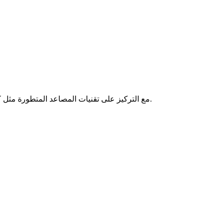
يقود توم فريق الابتكار في Zhejiang Fujimei ، مع التركيز على تقنيات المصاعد المتطورة مثل كفاءة الطاقة والأنظمة الذكية. إن نهجه للتفكير إلى الأمام يبقي الشركة متقدمًا على المنافسين.