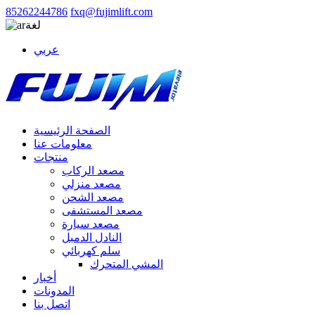
85262244786
fxq@fujimlift.com
لغة
عربي
الصفحة الرئيسية
معلومات عنا
منتجات
مصعد الركاب
مصعد منزلي
مصعد الشحن
مصعد المستشفى
مصعد سيارة
النادل الدمبل
سلم كهربائي
المشي المتحرك
أخبار
المدونات
اتصل بنا