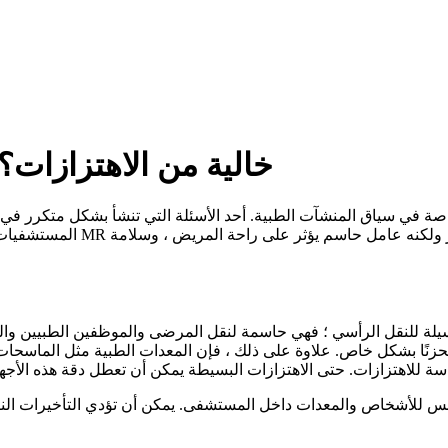
هل المصاعد في المستشفى MR خالية من الاهتزازات؟
المستشفيات والمهندسين المعم
حزنًا بشكل خاص. علاوة على ذلك ، فإن المعدات الطبية مثل الماسحات
 للأشخاص والمعدات داخل المستشفى. يمكن أن تؤدي التأخيرات النا