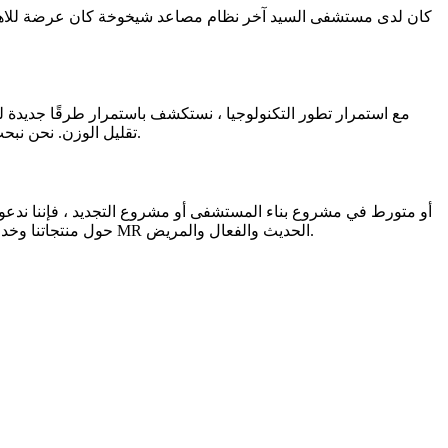
كان لدى مستشفى السيد آخر نظام مصاعد شيخوخة كان عرضة للاهتزازات.
مع استمرار تطور التكنولوجيا ، نستكشف باستمرار طرقًا جديدة لز
تقليل الوزن. نحن نبحث أيضًا في تطوير أنظمة التحكم الذكية التي يمكن أن تتكيف مع الظروف المتغيرة في الوقت الحقيقي ، وزيادة تحسين نعومة ركوب المصاعد.
حول منتجاتنا وخدماتنا ، ويمكننا العمل معك لتصميم نظام مصاعد يلبي احتياجاتك المحددة. اهتزاز - المصعد الحر ليس مجرد ترف. إنه مكون أساسي لمستشفى MR الحديث والفعال والمريض.