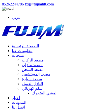
85262244786
fxq@fujimlift.com
لغة
عربي
الصفحة الرئيسية
معلومات عنا
منتجات
مصعد الركاب
مصعد منزلي
مصعد الشحن
مصعد المستشفى
مصعد سيارة
النادل الدمبل
سلم كهربائي
المشي المتحرك
أخبار
المدونات
اتصل بنا