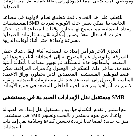
وموظفي المستشفى، مما قد يؤدي إلى إبطاء عملية نقل مستلزمات
الصيدلية.
للتغلب على هذا التحدي، قمنا بتطبيق نظام الأولوية في مصاعد
المستشفيات SMR الخاصة بنا. يمكن تعيين حالة الأولوية لعربات
إمداد الصيدلية، مما يسمح لها بتجاوز توقفات المصاعد العادية خلال
فترات الانشغال. وهذا يضمن إمكانية نقل مستلزمات الصيدلية
بسرعة وكفاءة، حتى أثناء أوقات الذروة.
التحدي الآخر هو أمن إمدادات الصيدلية أثناء النقل. هناك خطر
السرقة أو الوصول غير المصرح به إلى الإمدادات أثناء وجودها في
المصعد. ولمعالجة هذه المشكلة، تم تجهيز مصاعدنا بأنظمة أمنية
متقدمة، بما في ذلك التحكم في الوصول وكاميرات المراقبة. يمكن
فقط لموظفي المستشفى المعتمدين الذين يحملون أوراق الاعتماد
المناسبة الوصول إلى المصاعد عند نقل مستلزمات الصيدلية، وتقوم
كاميرات المراقبة بمراقبة الجزء الداخلي للمصعد في جميع الأوقات.
مستقبل نقل الإمدادات الصيدلية في مستشفى SMR
مع استمرار تقدم التكنولوجيا، يبدو مستقبل نقل إمدادات الصيدلة
في مستشفى SMR واعدًا. نحن نقوم باستمرار بالبحث وتطوير
ميزات جديدة لمصاعدنا لزيادة تحسين كفاءة وسلامة نقل إمدادات
الصيدليات.