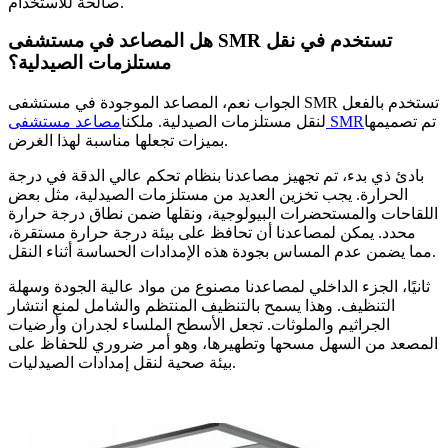
صالحة للاستخدام.
هل المصاعد في مستشفى SMR تستخدم في نقل
مستلزمات الصيدلية؟
الجواب نعم، المصاعد الموجودة في مستشفى SMR تستخدم بالفعل
تم تصميمها
مصاعد مستشفى SMR
لنقل مستلزمات الصيدلية. ملكنا
بميزات تجعلها مناسبة لهذا الغرض.
بادئ ذي بدء، تم تجهيز مصاعدنا بنظام تحكم عالي الدقة في درجة
الحرارة. يجب تخزين العديد من مستلزمات الصيدلية، مثل بعض
اللقاحات والمستحضرات البيولوجية، ونقلها ضمن نطاق درجة حرارة
محدد. يمكن لمصاعدنا أن تحافظ على بيئة درجة حرارة مستقرة،
مما يضمن عدم المساس بجودة هذه الإمدادات الحساسة أثناء النقل.
ثانيًا، الجزء الداخلي لمصاعدنا مصنوع من مواد عالية الجودة وسهلة
التنظيف. وهذا يسمح بالتنظيف المنتظم والشامل لمنع انتشار
الجراثيم والملوثات. تجعل الأسطح الملساء لجدران وأرضيات
المصعد من السهل مسحها وتطهيرها، وهو أمر ضروري للحفاظ على
بيئة صحية لنقل إمدادات الصيدليات.