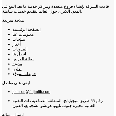
قامت الشركة بإنشاء فروع متعددة ومراكز خدمة ما بعد البيع في
المدن الكبرى حول العالم لتقديم خدمات شاملة.
ملاحة سريعة
الصفحة الرئيسية
معلومات عنا
منتجات
أخبار
المدونات
اتصل بنا
صالة العرض
مدونة
تعليق
خريطة الموقع
ابقى على تواصل
johnson@fujimlift.com
رقم 55 طريق ميجيايانج، المنطقة الصناعية ذات التقنية
العالية ببحيرة جنوب تايهو، هوتشو، تشجيانغ، الصين
إرسال رسالة