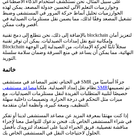
على سبيل المثال، نحن نستكشف استخدام الذكاء الاصطناعي
وخوارزميات التعلم الآلي لتحسين جدولة المصعد. يمكن لهذه
الخوارزميات تحليل أنماط حركة المرور في المستشفى وضبط
تشغيل المصعد وفقًا لذلك، مما يضمن نقل مستلزمات الصيدلية في
أقصر وقت ممكن.
بالإضافة إلى ذلك، نحن نتطلع إلى دمج تقنية blockchain لتعزيز أمان
وإمكانية تتبع نقل إمدادات الصيدليات. يمكن أن توفر تقنية
Blockchain سجلاً ثابتًا لحركة الإمدادات، من الصيدلية إلى الوجهة
النهائية، مما يمكن أن يساعد في منع السرقة وضمان سلامة سلسلة
التوريد.
خاتمة
في الختام، تعتبر المصاعد في مستشفى SMR جزءًا أساسيًا من
تم تصميمها
مصاعد مستشفى SMR
نظام نقل إمداد الصيدلية. ملكنا
خصيصًا لتلبية المتطلبات الفريدة لنقل مستلزمات الصيدليات، مع
ميزات مثل التحكم في درجة الحرارة، وتصميمات داخلية سهلة
التنظيف، وسعة كبيرة، وأنظمة أمان متقدمة.
إذا كنت مهتمًا بمعرفة المزيد عن مصاعد المستشفى لدينا أو تفكر
في شراء المستشفى الخاص بك، فنحن ندعوك للتواصل معنا لإجراء
مناقشة تفصيلية. فريق الخبراء لدينا على استعداد لتزويدك بأفضل
الحلول لاحتياجات النقل في المستشفى الخاص بك.