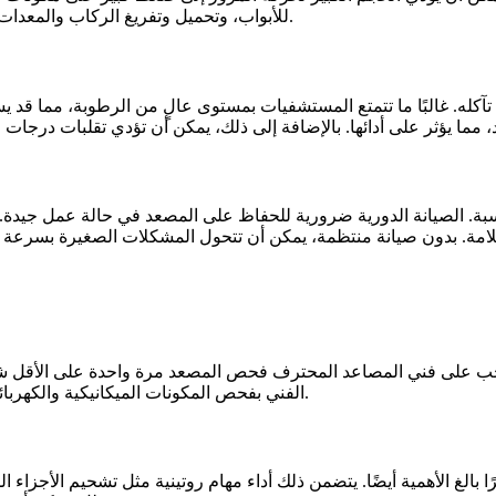
للأبواب، وتحميل وتفريغ الركاب والمعدات، والتشغيل والتوقف المتكرر، كلها يمكن أن تساهم في تدهور المصعد.
ى تآكله. غالبًا ما تتمتع المستشفيات بمستوى عالٍ من الرطوبة، مما قد ي
اسبة. الصيانة الدورية ضرورية للحفاظ على المصعد في حالة عمل جيدة
يجب على فني المصاعد المحترف فحص المصعد مرة واحدة على الأقل شه
الفني بفحص المكونات الميكانيكية والكهربائية ومكونات السلامة للمصعد، بحثًا عن أي مشكلات تحتاج إلى معالجة.
ًا بالغ الأهمية أيضًا. يتضمن ذلك أداء مهام روتينية مثل تشحيم الأجزاء