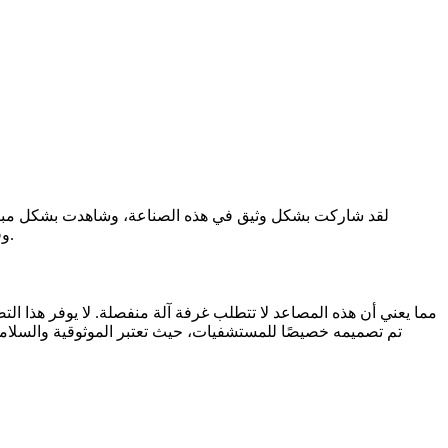
علامات تآكل على مصعد مستشفى MRL. وفي هذه المدونة سأتعمق في هذا الموضوع، وأستكشف العلامات الشائعة وأسبابها وكيفية معالجتها.
تم تصميمه خصيصًا للمستشفيات، حيث تعتبر الموثوقية والسلام