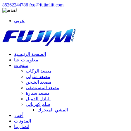
85262244786
fxq@fujimlift.com
لغة
عربي
الصفحة الرئيسية
معلومات عنا
منتجات
مصعد الركاب
مصعد منزلي
مصعد الشحن
مصعد المستشفى
مصعد سيارة
النادل الدمبل
سلم كهربائي
المشي المتحرك
أخبار
المدونات
اتصل بنا