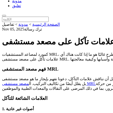
مدونة
تعليق
الصفحة الرئيسية
>
مدونة
>
تفاصيل
ترك رسالة
Nov 05, 2025
كمورد لمصاعد المستشفيات MRL، لقد شاركت بشكل وثيق في هذه الصناعة، وشاهدت بشكل مباشر أهمية هذه المصاعد في مرافق الرعاية الصحية. أحد الأسئلة التي تطرح غالبًا هو ما إذا كانت هناك أي
فهم مصعد المستشفى MRL
ن نناقش علامات التآكل، دعونا نفهم بإيجاز ما هو مصعد مستشفى MRL. يرمز MRL إلى Machine Room-Less، مما يعني أن هذه المصاعد لا تتطلب غرفة آلة منفصلة. لا يوفر هذا التصميم المساحة فحسب،
ر من حركة
مصعد مستشفى MRL
بل يقلل أيضًا من تكاليف التركيب. ال
العلامات الشائعة للتآكل
1. أصوات غير عادية