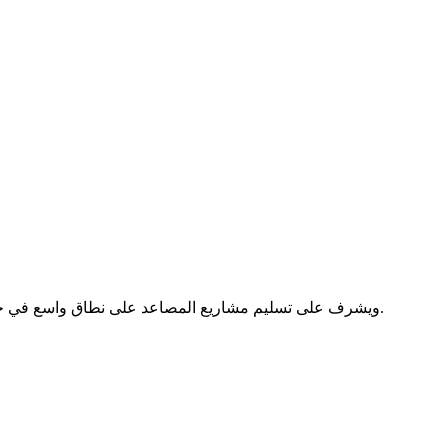
ريتشارد هو مدير مشروع كبير في Zhejiang Fujimei ، ويشرف على تسليم مشاريع المصاعد على نطاق واسع في جميع أنحاء آسيا. مهاراته التنظيمية تضمن إكمال المشروع في الوقت المناسب والفعالة.