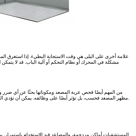
علامة أخرى على البلى هي وقت الاستجابة البطيء. إذا استغرق المص
مشكلة في المحرك أو نظام التحكم أو آلية الباب. قد لا يتمكن
من المهم أيضًا فحص عربة المصعد ومكوناتها بحثًا عن أي ضرر و
مظهر المصعد فحسب، بل تؤثر أيضًا على وظائفه. يمكن أن تؤدي الخدوش الموجودة على قضبان التوجيه إلى تحرك عربة المصعد بشكل غير متساوٍ، بينما قد يؤدي الصدأ إلى إضعاف السلامة الهيكلية للمكونات.
المستشفيات أماكن مزدحمة، والمصاعد قيد الاستخدام باستمرار. يمك