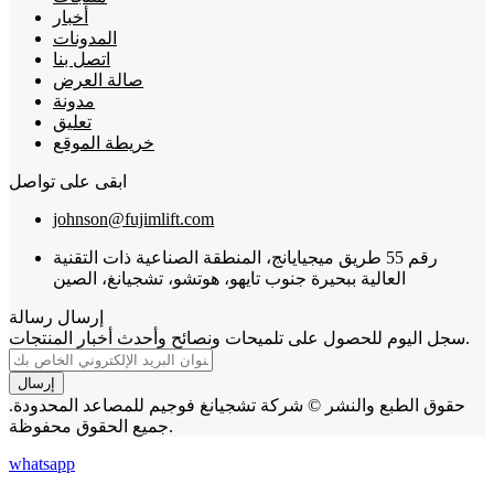
أخبار
المدونات
اتصل بنا
صالة العرض
مدونة
تعليق
خريطة الموقع
ابقى على تواصل
johnson@fujimlift.com
رقم 55 طريق ميجيايانج، المنطقة الصناعية ذات التقنية
العالية ببحيرة جنوب تايهو، هوتشو، تشجيانغ، الصين
إرسال رسالة
سجل اليوم للحصول على تلميحات ونصائح وأحدث أخبار المنتجات.
إرسال
حقوق الطبع والنشر © شركة تشجيانغ فوجيم للمصاعد المحدودة.
جميع الحقوق محفوظة.
whatsapp