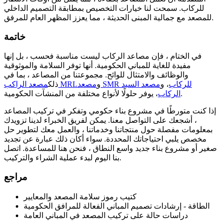
للركاب. سمحت لنا خيارات التخصيص بمطابقة التصميم الداخلي
للمصعد مع جمالية المبنى الحديثة ، مما يعزز المظهر العام للمرفق.
خاتمة
في الختام ، فإن مصاعد الركاب ليست مناسبة فحسب ، بل إنها
مفيدة للغاية للمباني الحكومية. أنها توفر السلامة والموثوقية
والوظائف والامتثال للوائح. مجموعتنا من المصاعد ، بما في
مصعد SMR للركاب
، و
مصعد السيد
و
مصعد الراكب MRL
ذلك
، يوفر حلولًا لأنواع مختلفة من المنشآت الحكومية.
الركاب
إذا كنت متورطًا في مشروع بناء حكومي وتفكر في تركيب المصاعد
، أشجعك على التواصل معنا. يمكن لفريق الخبراء لدينا تزويدك
بمعلومات مفصلة حول منتجاتنا وخدماتنا ، والعمل معك لتطوير حل
مخصص يلبي احتياجاتك المحددة. سواء أكان ذلك عبارة عن تجديد
صغير أو مشروع بناء جديد واسع النطاق ، فنحن هنا للمساعدة. اتصل
بنا اليوم لبدء عملية الشراء والتركيب.
مراجع
كتيب رموز سلامة المصعد والمعايير
الطاقة - إرشادات تصميم المباني الفعالة للمرافق الحكومية
دراسات حالة على تركيب المصعد في المباني العامة