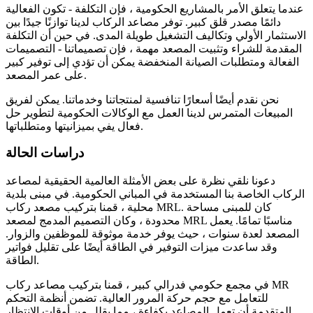
عندما يتعلق الأمر بالمشاريع الحكومية ، فإن التكلفة - تكون الفعالية
دائمًا مصدر قلق كبير. توفر مصاعد الركاب لدينا توازنًا جيدًا بين
الاستثمار الأولي وتكاليف التشغيل طويلة المدى. في حين أن التكلفة
المقدمة للشراء وتثبيت المصعد مهمة ، فإن تصميماتنا - التصميمات
الفعالة ومتطلبات الصيانة المنخفضة يمكن أن تؤدي إلى توفير كبير
على عمر المصعد.
نحن نقدم أيضًا أسعارًا تنافسية لمنتجاتنا وخدماتنا. يمكن لفريق
المبيعات المتمرس لدينا العمل مع الوكالات الحكومية لتطوير حل
فعال يفي بميزانيتها ومتطلباتها.
دراسات الحالة
دعونا نلقي نظرة على بعض الأمثلة العالمية الحقيقية لمصاعد
الركاب الخاصة بنا المستخدمة في المباني الحكومية. في مبنى بلدية
محلية ، قمنا بتركيب مصعد ركاب MRL. كان للمبنى مساحة
محدودة ، وكان التصميم المدمج لمصعد MRL مناسبًا تمامًا. يعمل
المصعد لعدة سنوات ، حيث يوفر خدمة موثوقة للموظفين والزوار.
وقد ساعدت ميزات التوفير في الطاقة أيضًا على تقليل فواتير
الطاقة.
في مجمع حكومي فدرالي كبير ، قمنا بتركيب مصاعد ركاب MR
للتعامل مع حجم حركة المرور العالية. تضمن أنظمة التحكم
المتقدمة أن تعمل المصاعد بكفاءة ، مما يقلل من أوقات الانتظار