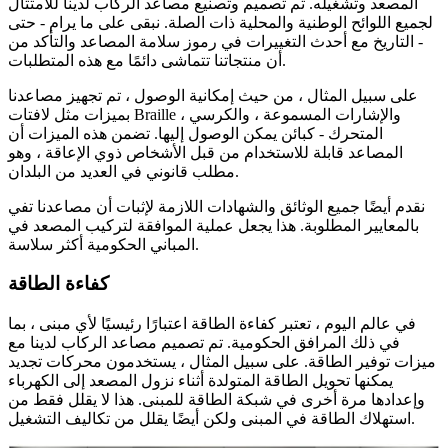
المصعد وتشغيله. تم تصميم وتصنيع مصاعد الركاب لدينا للامتثال
لجميع اللوائح الوطنية والمحلية ذات الصلة. نبقى على ما يرام - حتى
- التاريخ مع أحدث التغييرات في رموز سلامة المصاعد والتأكد من
أن منتجاتنا تتماشى دائمًا مع هذه المتطلبات.
على سبيل المثال ، من حيث إمكانية الوصول ، تم تجهيز مصاعدنا
بميزات مثل لافتات Braille ، والإشارات المسموعة ، والكرسي
المتحرك - كبائن يمكن الوصول إليها. تضمن هذه الميزات أن
المصاعد قابلة للاستخدام من قبل الأشخاص ذوي الإعاقة ، وهو
مطلب قانوني في العديد من البلدان.
نقدم أيضًا جميع الوثائق والشهادات اللازمة لإثبات أن مصاعدنا تفي
بالمعايير المطلوبة. هذا يجعل عملية الموافقة لتركيب المصعد في
المباني الحكومية أكثر سلاسة.
كفاءة الطاقة
في عالم اليوم ، تعتبر كفاءة الطاقة اعتبارًا رئيسيًا لأي مبنى ، بما
في ذلك المرافق الحكومية. تم تصميم مصاعد الركاب لدينا مع
ميزات توفير الطاقة. على سبيل المثال ، يستخدمون محركات تجديد
يمكنها تحويل الطاقة المتولدة أثناء نزول المصعد إلى الكهرباء
وإعدادها مرة أخرى في شبكة الطاقة للمبنى. هذا لا يقلل فقط من
استهلاك الطاقة في المبنى ولكن أيضًا يقلل من تكاليف التشغيل.