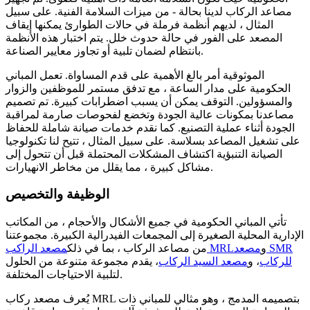
مصاعد الركاب لدينا بحالة - من ميزات السلامة الفنية. على سبيل
المثال ، لديهم أنظمة فرملة في حالات الطوارئ يمكنها إيقاف
المصعد على الفور في حالة حدوث خلل. يتم اختبار هذه الأنظمة
بانتظام لضمان تلبية أو تجاوز معايير الصناعة.
الموثوقية أمر بالغ الأهمية على قدم المساواة. تعمل المباني
الحكومية على مدار الساعة ، مع تدفق مستمر للموظفين والزوار
والمسؤولين. التوقف يمكن أن يسبب اضطرابات كبيرة. تم تصميم
مصاعدنا بمكونات عالية الجودة وتخضع لفحوصات صارمة لمراقبة
الجودة أثناء عملية التصنيع. كما نقدم خدمات صيانة شاملة للحفاظ
على تشغيل المصاعد بسلاسة. على سبيل المثال ، تتيح لنا تكنولوجيا
الصيانة التنبؤية اكتشاف المشكلات المحتملة قبل أن تتحول إلى
مشاكل كبيرة ، مما يقلل من مخاطر الانهيارات.
الوظيفة والتخصيص
تأتي المباني الحكومية في جميع الأشكال والأحجام ، من المكاتب
الإدارية المحلية الصغيرة إلى المجمعات الفيدرالية الكبيرة. مجموعتنا
و
مصعد SMR
مصعد الراكب MRL
من مصاعد الركاب ، بما في ذلك
للركاب
، و
مصعد السيد الركاب
، يقدم مجموعة متنوعة من الحلول
لتلبية الاحتياجات المختلفة.
يُعرف مصعد ركاب MRL بتصميمه المدمج ، وهو مثالي للمباني ذات