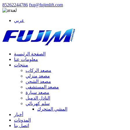
85262244786
fxq@fujimlift.com
لغة
عربي
الصفحة الرئيسية
معلومات عنا
منتجات
مصعد الركاب
مصعد منزلي
مصعد الشحن
مصعد المستشفى
مصعد سيارة
النادل الدمبل
سلم كهربائي
المشي المتحرك
أخبار
المدونات
اتصل بنا