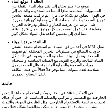
الحالة 1: موقع البناء
موقع بناء كبير يحتاج إلى نقل مواد البناء الثقيلة بين
المستويات المختلفة. نظرًا للمساحة المحدودة والحاجة إلى
حل مرن، تم تركيب مصعد الشحن MRL في الهواء الطلق. تم
تجهيز المصعد بطبقات مضادة للتآكل وحماية كهربائية معززة.
على الرغم من تعرضه للغبار والأمطار ودرجات الحرارة
المتفاوتة، فقد عمل المصعد بشكل موثوق طوال فترة البناء،
مما أدى إلى تحسين كفاءة نقل المواد بشكل كبير.
الحالة 2: مرفق الميناء
في أحد مرافق الميناء، تم استخدام مصعد الشحن MRL لنقل
حاويات البضائع بين مستويات التخزين المختلفة. تم تصميم
المصعد ليتحمل البيئة الساحلية القاسية، بما في ذلك تآكل
المياه المالحة والرياح القوية. مع الصيانة المناسبة واستخدام
ميزات السلامة والحماية المتقدمة، ظل المصعد يعمل
بسلاسة لعدة سنوات، مما يوفر حلاً فعالاً من حيث التكلفة
لنقل البضائع العمودي.
خاتمة
في الختام، يمكن استخدام مصاعد الشحن MRL في الأماكن
الخارجية مع التصميم والتركيب والصيانة المناسبة. في حين أن هناك
تحديات مرتبطة بالاستخدام الخارجي، مثل الظروف الجوية، والتلوث
البيئي، والمخاوف الأمنية، إلا أنه يمكن معالجتها بشكل فعال من