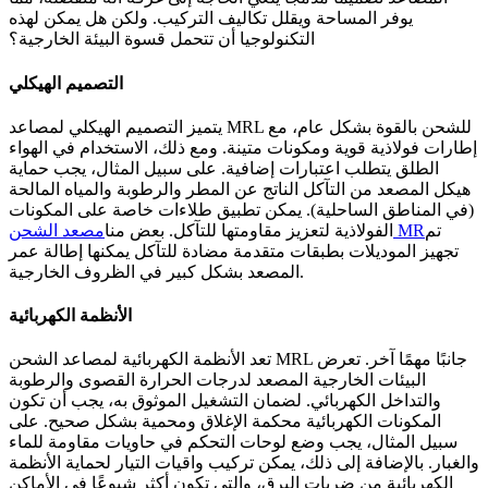
يوفر المساحة ويقلل تكاليف التركيب. ولكن هل يمكن لهذه
التكنولوجيا أن تتحمل قسوة البيئة الخارجية؟
التصميم الهيكلي
يتميز التصميم الهيكلي لمصاعد MRL للشحن بالقوة بشكل عام، مع
إطارات فولاذية قوية ومكونات متينة. ومع ذلك، الاستخدام في الهواء
الطلق يتطلب اعتبارات إضافية. على سبيل المثال، يجب حماية
هيكل المصعد من التآكل الناتج عن المطر والرطوبة والمياه المالحة
(في المناطق الساحلية). يمكن تطبيق طلاءات خاصة على المكونات
تم
مصعد الشحن MR
الفولاذية لتعزيز مقاومتها للتآكل. بعض منا
تجهيز الموديلات بطبقات متقدمة مضادة للتآكل يمكنها إطالة عمر
المصعد بشكل كبير في الظروف الخارجية.
الأنظمة الكهربائية
تعد الأنظمة الكهربائية لمصاعد الشحن MRL جانبًا مهمًا آخر. تعرض
البيئات الخارجية المصعد لدرجات الحرارة القصوى والرطوبة
والتداخل الكهربائي. لضمان التشغيل الموثوق به، يجب أن تكون
المكونات الكهربائية محكمة الإغلاق ومحمية بشكل صحيح. على
سبيل المثال، يجب وضع لوحات التحكم في حاويات مقاومة للماء
والغبار. بالإضافة إلى ذلك، يمكن تركيب واقيات التيار لحماية الأنظمة
الكهربائية من ضربات البرق، والتي تكون أكثر شيوعًا في الأماكن