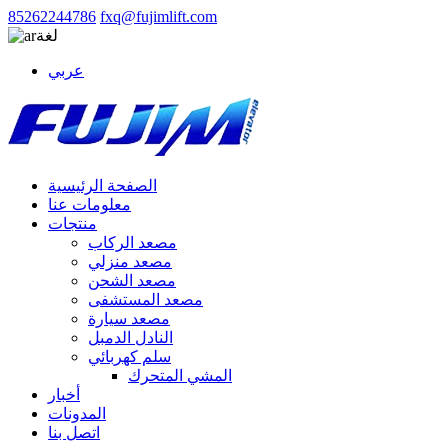
85262244786
fxq@fujimlift.com
لغة
عربي
الصفحة الرئيسية
معلومات عنا
منتجات
مصعد الركاب
مصعد منزلي
مصعد الشحن
مصعد المستشفى
مصعد سيارة
النادل الدمبل
سلم كهربائي
المشي المتحرك
أخبار
المدونات
اتصل بنا