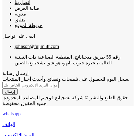
اتصل بنا
صالة العرض
مدونة
تعليق
خريطة الموقع
ابقى على تواصل
johnson@fujimlift.com
رقم 55 طريق ميجيايانج، المنطقة الصناعية ذات التقنية
العالية ببحيرة جنوب تايهو، هوتشو، تشجيانغ، الصين
إرسال رسالة
سجل اليوم للحصول على تلميحات ونصائح وأحدث أخبار المنتجات.
إرسال
حقوق الطبع والنشر © شركة تشجيانغ فوجيم للمصاعد المحدودة.
جميع الحقوق محفوظة.
whatsapp
الهاتف
البريد الإلكتروني