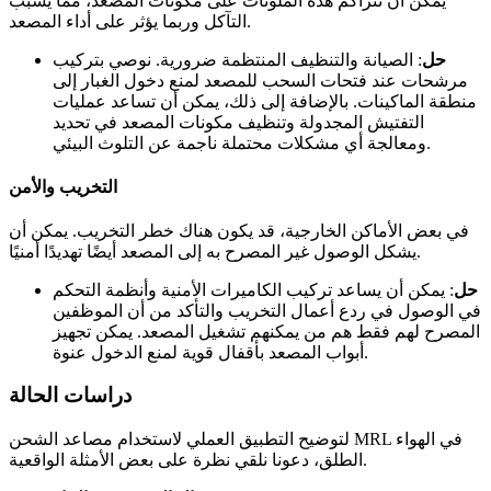
يمكن أن تتراكم هذه الملوثات على مكونات المصعد، مما يسبب
التآكل وربما يؤثر على أداء المصعد.
حل
: الصيانة والتنظيف المنتظمة ضرورية. نوصي بتركيب
مرشحات عند فتحات السحب للمصعد لمنع دخول الغبار إلى
منطقة الماكينات. بالإضافة إلى ذلك، يمكن أن تساعد عمليات
التفتيش المجدولة وتنظيف مكونات المصعد في تحديد
ومعالجة أي مشكلات محتملة ناجمة عن التلوث البيئي.
التخريب والأمن
في بعض الأماكن الخارجية، قد يكون هناك خطر التخريب. يمكن أن
يشكل الوصول غير المصرح به إلى المصعد أيضًا تهديدًا أمنيًا.
حل
: يمكن أن يساعد تركيب الكاميرات الأمنية وأنظمة التحكم
في الوصول في ردع أعمال التخريب والتأكد من أن الموظفين
المصرح لهم فقط هم من يمكنهم تشغيل المصعد. يمكن تجهيز
أبواب المصعد بأقفال قوية لمنع الدخول عنوة.
دراسات الحالة
لتوضيح التطبيق العملي لاستخدام مصاعد الشحن MRL في الهواء
الطلق، دعونا نلقي نظرة على بعض الأمثلة الواقعية.