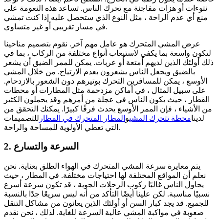
نتوءات أو هزات مفاجئة مع تحرك الناس. تساعد هذه النعومة على
منع أي عدم الراحة ، مثل النوع الذي ستحصل عليه إذا كنت تمشي
في مسار تقريبي أو غير متساوي.
عرض المشي المتحرك هو عامل مهم آخر. نقوم بتصميم مناحينا
لتكون واسعة بما يكفي لاستيعاب أنواع مختلفة من الركاب ، بما في
ذلك أولئك الذين لديهم أمتعة أو عربات. يمكن للممر الضيق أن يشعر
بالضيق ويجعل الناس يشعرون بعدم الارتياح. من خلال المشي
الأوسع ، يمكن للمسافرين التحرك بوتيرهم دون الشعور بالازدحام.
على سبيل المثال ، في أماكن مزدحمة مثل المطارات أو محطات
القطار ، حيث يكون الناس في عجلة من أمرهم وقد يحملون الكثير
من الأشياء ، فإن الممر الأوسع يحدث فرقًا كبيرًا. يمكنك التحقق من
لدينا
محطة تتحرك المشي
و
المطار المتحرك في المطار
للتصميمات
التي تعطي الأولوية للمساحة والراحة.
2. السرعة والتسارع
يتم معايرة سرعة المشي المتحرك في الهواء الطلق بعناية. نحن
نعلم أن المواقع المختلفة لها احتياجات مختلفة. في المطار ، حيث
يحاول الناس غالبًا ركوب الرحلات الجوية ، قد تكون سرعة أسرع
نسبيًا مناسبة. لكن علينا أيضًا التأكد من أنه ليس سريعًا جدًا بالنسبة
للجميع. قد يجد كبار السن أو أولئك الذين يعانون من مشاكل التنقل
صعوبة في مواكبة المشي عالية السرعة للغاية. لذلك ، نحن نقدم