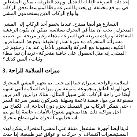
إعدادات السرعة القابلة للتعديل. وبهذه الطريقة ، يمكن للمشغلين
في مواقع مختلفة أن يحددوا السرعة وفقًا لمتوسط ​​تدفق الركاب
وأنواع الركاب الذين يستخدمون المشي.
التسارع هو أيضا مفتاح. عندما يخطو أحد الركاب إلى المشي
المتحرك ، يجب أن يبدأ في التحرك بسلاسة. يمكن أن تكون الرعشة
المفاجئة أو زيادة سريعة في السرعة مذهلة وغير مريحة. تم تصميم
مساراتنا المتحركة مع ميزة تسارع لطيفة. يتيح هذا للمسافرين
التكيف بسهولة مع الحركة والشعور بالأمان عند بدء رحلتهم في
المشي. إنه مثل الحصول على حافلة متحركة - تريد أن تبدأ ببطء
وثبات ، أليس كذلك؟
3. ميزات السلامة للراحة
السلامة والراحة يسيران جنبا إلى جنب. تم تجهيز المشي المتحرك
في الهواء الطلق بمجموعة متنوعة من ميزات السلامة التي تسهم
أيضًا في راحة الركاب. على سبيل المثال ، هناك درابزين. الدرابزين
مصنوعة من مواد قبضة ناعمة وسهلة. يتحركون بنفس سرعة الممر
، حتى يتمكن الركاب من التمسك بحزم دون الحاجة إلى الكفاح من
أجل مواكبة ذلك. هذا يمنحهم شعورًا بالأمان ، خاصةً إذا لم يتم
استخدامهم للتحرك على سطح متحرك.
لدينا أيضا أجهزة استشعار مثبتة على المشي المتحرك. يمكن لهذه
المستشعرات اكتشاف أي حركات أو عوائق غير طبيعية. إذا حدث