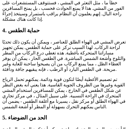
خطأ ما ، مثل التعثر في المشي ، فستتوقف المستشعرات على
الفور من المشي. هذا لا يمنع الحوادث فحسب ، بل يمنح المسافرين
راحة البال. إنهم يعلمون أن النظام يراقب باستمرار وسيتخذ إجراءً
إذا كانت هناك مشكلة.
4. حماية الطقس
تعرض المشي في الهواء الطلق للعناصر ، ويمكن أن يكون ذلك تحديًا
لراحة الركاب. لهذا السبب نركز على حماية الطقس. يمكن تجهيز
مساراتنا المتحركة بأغطية. هذه تغطي درع الركاب من المطر
والثلوج وأشعة الشمس المباشرة. في الطقس الحار ، يمكن أن يوفر
الغطاء الظل ، مما يمنع الركاب من أن يصبحوا ساخنة للغاية وغير
مريحة. في الطقس البارد أو الرطب ، فإنه يبقيهم جافة ودافئة.
تم تصميم الأغطية أيضًا لتكون قوية ودائمة. يمكنهم تحمل الرياح
القوية وغيرها من الظروف الجوية القاسية. هذا يعني أنه بغض النظر
عن شكل الطقس في الخارج ، يمكن للمسافرين استخدام المشي
المتحرك في الراحة النسبية. على سبيل المثال ، في مركز تجاري
في الهواء الطلق أو مركز نقل ، يسيرنا مع أغلفة الطقس - يضمن أن
الناس يمكنهم التحرك بسهولة أو المطر أو أشعة الشمس.
5. الحد من الضوضاء