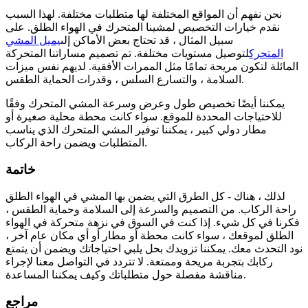
نحن نفهم أن المواقع المختلفة لها متطلبات مختلفة. لهذا السبب
نقدم خيارات التخصيص لمشينا المتحرك في الهواء الطلق. على
سبيل المثال ، قد تحتاج بعض الأماكن إلى
يميل المشي
المتحرك
لتوصيل مستويات مختلفة. تم تصميم مساراتنا المتحركة
المائلة لتكون مريحة تمامًا مثل الممرات الأفقية. لديهم نفس ميزات
السلامة ، والتسارع السلس ، وقدرات الحماية الطقس.
يمكننا أيضًا تخصيص طول وعرض وسرعة المشي المتحرك وفقًا
للاحتياجات المحددة للموقع. سواء كانت محطة محلية صغيرة أو
مطار دولي كبير ، يمكننا توفير المشي المتحرك الذي يناسب
المتطلبات ويضمن راحة الركاب.
خاتمة
لذلك ، هناك - كل الطرق التي يضمن بها المشي في الهواء الطلق
راحة الركاب. من التصميم والسرعة إلى السلامة وحماية الطقس ،
فكرنا في كل شيء. إذا كنت في السوق في نزهة متحركة في الهواء
الطلق لموقعك ، سواء كانت محطة أو مطار أو أي مكان عام آخر ،
نود التحدث معك. يمكننا تزويدك بحل يلبي احتياجاتك ويضمن أن يتمتع
ركابك بتجربة مريحة وممتعة. لا تتردد في التواصل معنا لإجراء
مناقشة مفصلة حول متطلباتك وكيف يمكننا المساعدة.
مراجع