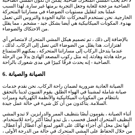
لا أحد يحب المشي المتحرك صاخبة. يمكن أن تكون المشي الصاخبة
الصاخبة مزعجة للغاية وجعل التجربة برمتها غير سارة. لهذا السبب
عملنا بجد لتقليل مستويات الضوضاء في مساراتنا المتحركة
الخارجية. نحن نستخدم المحركات عالية الجودة والتروس التي تعمل
بهدوء. المكونات الميكانيكية هي أيضا بشكل جيد - مشحم ، مما يقلل
من الاحتكاك والضوضاء.
بالإضافة إلى ذلك ، تم تصميم هيكل المشي المتحرك لامتصاص أي
اهتزازات. هذا يقلل من الضوضاء التي تصل إلى الركاب. لذلك ،
عندما يتدخل الركاب إلى مساراتنا المتحركة ، يمكنهم الاستمتاع
برحلة هادئة وهادئة. إنه مثل ركوب المصعد الهادئ بدلاً من الرحلة
الصاخبة - إنه يحدث فرقًا كبيرًا في مدى شعورك بالراحة.
6. الصيانة والصيانة
الصيانة العادية ضرورية لضمان راحة الركاب. نحن نقدم خدمات
صيانة شاملة لمشينا في الهواء الطلق. يقوم الفنيون لدينا بالتحقق
بانتظام من المكونات الميكانيكية والأنظمة الكهربائية وميزات
السلامة. يتأكدون من أن كل شيء في حالة عمل جيدة.
أثناء الصيانة ، يقومون أيضًا بتنظيف الممر والدرابزين. لا تبدو المشي
النظيف المتحرك أفضل فحسب ، بل تبدو أيضًا أكثر راحة للاستخدام.
أنها تحل محل أي أجزاء تهالك على الفور لمنع أي أعطال أو أعطال.
من خلال الحفاظ على المشي المتحرك في حالة من الدرجة الأولى ،