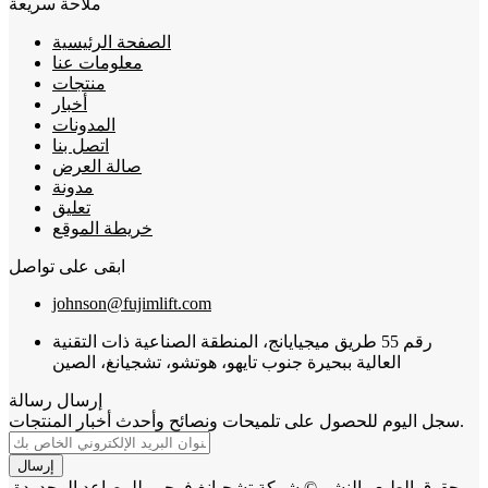
ملاحة سريعة
الصفحة الرئيسية
معلومات عنا
منتجات
أخبار
المدونات
اتصل بنا
صالة العرض
مدونة
تعليق
خريطة الموقع
ابقى على تواصل
johnson@fujimlift.com
رقم 55 طريق ميجيايانج، المنطقة الصناعية ذات التقنية
العالية ببحيرة جنوب تايهو، هوتشو، تشجيانغ، الصين
إرسال رسالة
سجل اليوم للحصول على تلميحات ونصائح وأحدث أخبار المنتجات.
إرسال
حقوق الطبع والنشر © شركة تشجيانغ فوجيم للمصاعد المحدودة.