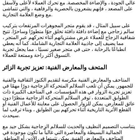
عالي الجودة ، والإضاءة المخصصة. مع تحرك العملاء لأعلى ولأسفل
على المصعد ، فإنهم يشعرون بالحصرية والرفاهية ، والتي تتماشى
مع وضع العلامة التجارية.
على سبيل المثال ، قد يقوم متجر المجوهرات المرتفعات بتركيب
سالم زجاجي مع إضاءة دافئة دافئة تخلق جوًا متطورًا وساحرًا. تتيح
شفافية الزجاج للعملاء عرض مشترياتهم أثناء تحركهم عبر المتجر ،
مما يضيف إلى جاذبية العلامة التجارية الشاملة. كما أنه يعطي
انطباعًا بالرحابة ، حتى في متجر صغير نسبيًا ، مما يجعل تجربة
التسوق أكثر راحة وممتعة للعملاء.
المتحف والمعارض الفنية: تعزيز تجربة الزائر
المتاحف والمعارض الفنية مكرسة لتقديم الكنوز الثقافية والفنية
للجمهور. يمكن أن تلعب السلالم المتحركة الزجاجية دورًا مهمًا في
تعزيز تجربة الزوار في هذه المؤسسات. في المتاحف الكبيرة ذات
الطوابق المتعددة ، توفر السلالم المتحركة الزجاجية منظرًا دون
عائق للمعارض. يمكن للزوار الحصول على معاينة للأعمال الفنية أو
القطع الأثرية التاريخية أثناء تحركهم بين الطوابق ، وبناء ترقب لما
سيحدث.
يتناسب التصميم النظيف والحديث للسلالم الزجاجية بشكل جيد مع
الجمالية البسيطة والمعاصرة التي غالباً ما تكون موجودة في
المتاحف والمعارض الفنية. يمكن تثبيتها في الأذين أو المناطق