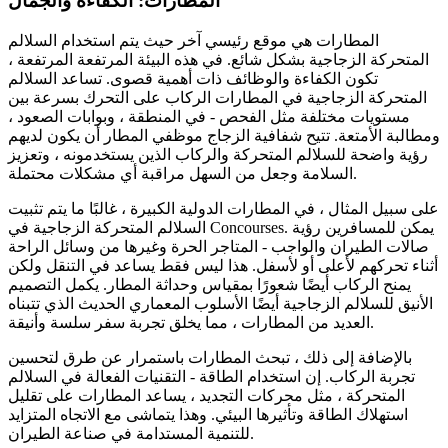
المطارات: الكفاءة والجمال
المطارات هي موقع رئيسي آخر حيث يتم استخدام السلالم
المتحركة الزجاجية بشكل شائع. في هذه البيئة المرتفعة المرتفعة ،
تكون الكفاءة والوظائف ذات أهمية قصوى. تساعد السلالم
المتحركة الزجاجية في المطارات الركاب على التحرك بسرعة بين
مستويات مختلفة مثل الفحص - في المنطقة ، وبوابات الصعود ،
ومطالبة الأمتعة. تتيح شفافية الزجاج موظفي المطار أن يكون لديهم
رؤية واضحة للسلالم المتحركة والركاب الذين يستخدمونه ، وتعزيز
السلامة وجعل من السهل مراقبة أي مشكلات محتملة.
على سبيل المثال ، في المطارات الدولية الكبيرة ، غالبًا ما يتم تثبيت
السلالم المتحركة الزجاجية في Concourses. يمكن للمسافرين رؤية
صالات الطيران والواجب - المتاجر الحرة وغيرها من وسائل الراحة
أثناء تحركهم لأعلى أو لأسفل. هذا ليس فقط يساعد في التنقل ولكن
يمنح الركاب أيضًا شعورًا بمقياس وحداثة المطار. يكمل التصميم
الأنيق للسلالم الزجاجية أيضًا الأسلوب المعماري الحديث الذي تتبناه
العديد من المطارات ، مما يخلق تجربة سفر سلسة وأنيقة.
بالإضافة إلى ذلك ، تبحث المطارات باستمرار عن طرق لتحسين
تجربة الركاب. إن استخدام الطاقة - التقنيات الفعالة في السلالم
المتحركة ، مثل محركات التجديد ، يساعد المطارات على تقليل
استهلاك الطاقة وتأثيرها البيئي. وهذا يتماشى مع الاتجاه المتزايد
للتنمية المستدامة في صناعة الطيران.