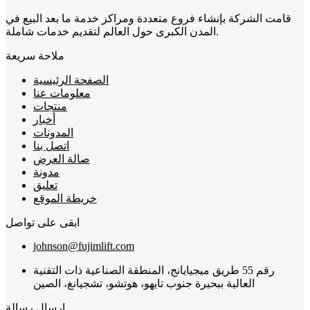
قامت الشركة بإنشاء فروع متعددة ومراكز خدمة ما بعد البيع في
المدن الكبرى حول العالم لتقديم خدمات شاملة.
ملاحة سريعة
الصفحة الرئيسية
معلومات عنا
منتجات
أخبار
المدونات
اتصل بنا
صالة العرض
مدونة
تعليق
خريطة الموقع
ابقى على تواصل
johnson@fujimlift.com
رقم 55 طريق ميجيايانج، المنطقة الصناعية ذات التقنية
العالية ببحيرة جنوب تايهو، هوتشو، تشجيانغ، الصين
إرسال رسالة