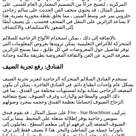
المركزية ، لتصبح جزءًا من التصميم المعماري العام للمبنى. على
سبيل المثال ، قد يحتوي متحف الفن الحديث على سالم زجاجي
حلزوني يمر عبر وسط المبنى ، مما يخلق نقطة محورية بصرية. هذا
لا يساعد الزائرين على التنقل في المتحف فحسب ، بل يضيف أيضًا
إلى الشعور بالاستكشاف والاكتشاف.
بالإضافة إلى ذلك ، يمكن استخدام الألواح الزجاجية للسلالم
المتحركة للأغراض التعليمية. يمكن تزويدها بعروض المعلومات التي
توفر تفاصيل حول المعروضات في كل طابق ، مما يسمح للزائرين
بمعرفة المزيد عن الفن والثقافة المعروضة بطريقة ملائمة وجذابة.
الفنادق: رفع تجربة الضيف
تستخدم الفنادق السلالم المتحركة الزجاجية لتعزيز تجربة الضيف
بشكل عام وإحداث انطباع دائم. في الفنادق الفاخرة ، يمكن أن يكون
المصعد الزجاجي بمثابة بوابة لمستويات مختلفة من الفندق ، بما في
ذلك اللوبي والمطاعم والبارات وغرف الضيوف. تمنح شفافية
الزجاج الضيوف إحساسًا بعظمة الفندق وحجمه بمجرد وصولهم.
على سبيل المثال ، قد يقوم فندق Five - Star Beachfront بتركيب
سوبس زجاجية يوفر إطلالة مذهلة على المحيط. بينما يركب
الضيوف المصعد إلى غرفهم أو إلى مطعم السطح ، يعاملون إلى
بانوراما جميلة من الشاطئ والبحر. هذا لا يضيف فقط إلى ترف
الإقامة ولكنه يخلق أيضًا تجربة لا تنسى من المحتمل أن يشاركها