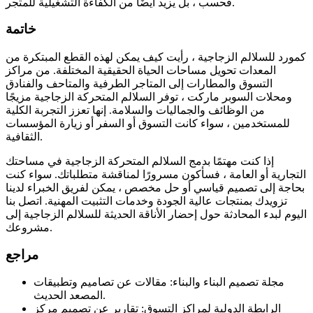
فحسب ، بل يزيد أيضًا من الكفاءة التشغيلية للمتجر.
خاتمة
كمورد للسلالم الزجاجية ، رأيت كيف يمكن لهذه القطع المبتكرة من
المعدات تحويل مساحات الحياة الحقيقية المختلفة. من مراكز
التسوق والمطارات إلى المتاجر الطرفية والمتاحف والفنادق
ومحلات السوبر ماركت ، توفر السلالم المتحركة الزجاجية مزيجًا
من الوظائف والجماليات والسلامة. إنها تعزز التجربة الكلية
للمستخدمين ، سواء كانت التسوق أو السفر أو زيارة المؤسسات
الثقافية.
إذا كنت مهتمًا بدمج السلالم المتحركة الزجاجية في مساحتك
التجارية أو العامة ، فسأكون مسرورًا لمناقشة متطلباتك. سواء كنت
بحاجة إلى تصميم قياسي أو حل مخصص ، يمكن لفريق الخبراء لدينا
تزويدك بمنتجات عالية الجودة وخدمات التثبيت المهنية. اتصل بنا
اليوم لبدء المحادثة حول إحضار الأناقة الحديثة للسلالم الزجاجية إلى
مشروعك.
مراجع
مجلة تصميم البناء والبناء: مقالات عن تصاميم وتطبيقات
المصعد الحديث.
الرابطة الدولية لمراكز التسوق: تقارير عن تصميم مركز