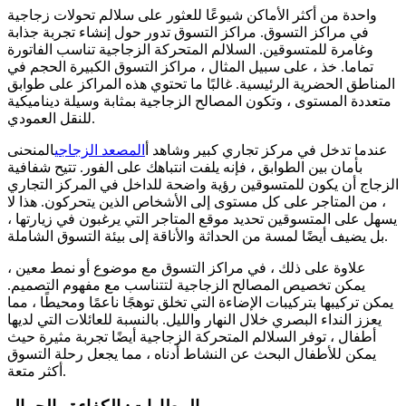
واحدة من أكثر الأماكن شيوعًا للعثور على سلالم تحولات زجاجية
في مراكز التسوق. مراكز التسوق تدور حول إنشاء تجربة جذابة
وغامرة للمتسوقين. السلالم المتحركة الزجاجية تناسب الفاتورة
تماما. خذ ، على سبيل المثال ، مراكز التسوق الكبيرة الحجم في
المناطق الحضرية الرئيسية. غالبًا ما تحتوي هذه المراكز على طوابق
متعددة المستوى ، وتكون المصالح الزجاجية بمثابة وسيلة ديناميكية
للنقل العمودي.
عندما تدخل في مركز تجاري كبير وشاهد أ
المصعد الزجاجي
المنحنى
بأمان بين الطوابق ، فإنه يلفت انتباهك على الفور. تتيح شفافية
الزجاج أن يكون للمتسوقين رؤية واضحة للداخل في المركز التجاري
، من المتاجر على كل مستوى إلى الأشخاص الذين يتحركون. هذا لا
يسهل على المتسوقين تحديد موقع المتاجر التي يرغبون في زيارتها ،
بل يضيف أيضًا لمسة من الحداثة والأناقة إلى بيئة التسوق الشاملة.
علاوة على ذلك ، في مراكز التسوق مع موضوع أو نمط معين ،
يمكن تخصيص المصالح الزجاجية لتتناسب مع مفهوم التصميم.
يمكن تركيبها بتركيبات الإضاءة التي تخلق توهجًا ناعمًا ومحيطًا ، مما
يعزز النداء البصري خلال النهار والليل. بالنسبة للعائلات التي لديها
أطفال ، توفر السلالم المتحركة الزجاجية أيضًا تجربة مثيرة حيث
يمكن للأطفال البحث عن النشاط أدناه ، مما يجعل رحلة التسوق
أكثر متعة.