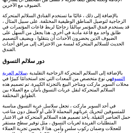
الضيوف مع الآخرين.
بالإضافة إلى ذلك ، غالبًا ما تستخدم الفنادق السلالم المتحركة
الزجاجية لتوصيل المناطق الوظيفية المختلفة. على سبيل المثال ،
قد يستخدم فندق المؤتمر سالمًا زجاجيًا لربط قاعات المؤتمرات في
طابق واحد مع قاعة مأدبة في أخرى. هذا يجعل من السهل على
الضيوف الذين يحضرون الأحداث أن يتنقلوا ، ويضيف التصميم
الحديث للسلالم المتحركة لمسة من الاحتراف إلى مرافق أحداث
الفندق.
دور سلالم التسوق
بالإضافة إلى السلالم المتحركة الزجاجية التقليدية ،
سلالم العربة
التسوق
هي نوع متخصص من المعدات التي تجد استخدامًا كبيرًا في
محلات السوبر ماركت ومتاجر البيع بالتجزئة الكبيرة. تم تصميم هذه
السلالم المتحركة لنقل عربات التسوق بأمان مع العملاء بين
الطوابق المختلفة.
في أحد السوبر ماركت ، تجعل سلاسل عربة التسوق مناسبة
للمتسوقين لتحريك عرباتهم المحملة لأعلى أو لأسفل دون متاعب
حمل العناصر الثقيلة. يأخذ تصميم هذه السلالم المتحركة في الاعتبار
المتطلبات الفريدة لعربات التسوق ، مثل توفير سطح مستقر
للعجلات وضمان ركوب سلس وآمن. هذا لا يحسن تجربة العملاء