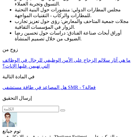
التسوق وتجربة العملاء.
مجلس المطارات الدولي: منشورات حول البنية التحتية
للمطارات والركاب - التقنيات المواجهة.
مجلات جمعية المتاحف والمعارض: رؤى حول تعزيز تجارب
الزوار في المؤسسات الثقافية.
أوراق أبحاث صناعة الفنادق: دراسات حول تحسين رضا
الضيوف من خلال تصميم المنشأة.
زوج من
ما هي آثار سلالم الزجاج على الأمن الوظيفي للرجال في الوظائف
التي تهيمن عليها الإناث؟
في المادة التالية
هل المصاعد في طاقة مستشفى SMR - فعالة؟
إرسال التحقيق
توم جيانغ
يقود توم فريق الابتكار في Zhejiang Fujimei ، مع التركيز على