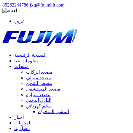
85262244786
fxq@fujimlift.com
لغة
عربي
الصفحة الرئيسية
معلومات عنا
منتجات
مصعد الركاب
مصعد منزلي
مصعد الشحن
مصعد المستشفى
مصعد سيارة
النادل الدمبل
سلم كهربائي
المشي المتحرك
أخبار
المدونات
اتصل بنا