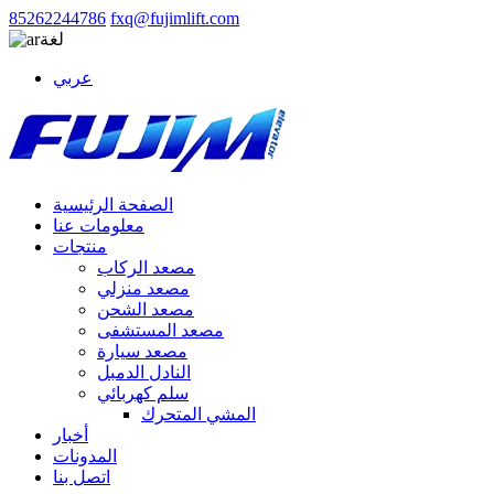
85262244786
fxq@fujimlift.com
لغة
عربي
الصفحة الرئيسية
معلومات عنا
منتجات
مصعد الركاب
مصعد منزلي
مصعد الشحن
مصعد المستشفى
مصعد سيارة
النادل الدمبل
سلم كهربائي
المشي المتحرك
أخبار
المدونات
اتصل بنا