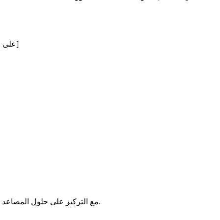
مؤسسة سلامة المصعد المصعد. (اختصار الثاني). كفاءة الطاقة في المصاعد والسلالم المتحركة. تم الاسترجاع من [عنوان URL على الويب]
Catherine هي مستشارة الاستدامة البيئية لمصعد Fujimei ، مع التركيز على حلول المصاعد الصديقة للبيئة. تساهم جهودها في هدف الشركة المتمثل في تقليل بصمة الكربون.