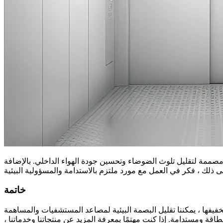
مصممة لتقليل تلوث الضوضاء وتحسين جودة الهواء الداخلي. بالإضافة
خاتمة
تخفيفها ، يمكننا تقليل البصمة البيئية لمصاعد المستشفيات والمساهمة
قة ومستدامة. إذا كنت مهتمًا بمعرفة المزيد عن منتجاتنا وخدماتنا ،