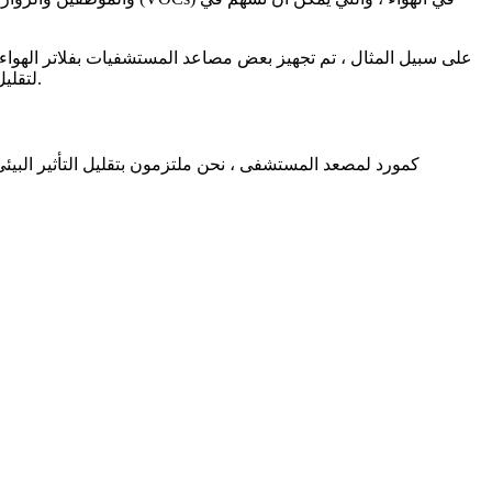
إزالة الغبار والملوثات الأخرى من الهواء ، بينما يستخدم البعض الآخر مواد التشحيم والدهانات منخفضة VOC لتقليل إطلاق المواد الكيميائية الضارة.
كمورد لمصعد المستشفى ، نحن ملتزمون بتقليل التأثير البيئي