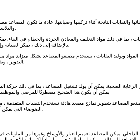
ائها والنفايات الناتجة أثناء تركيبها وصيانتها. عادة ما تكون المصاعد
والبلاستيك ، والتي تتطلب كميات كبيرة من الطاقة والموارد التي يجب إنتاجها.
ايات ، بما في ذلك مواد التغليف والمعادن الخردة والحطام في البناء. ي
بالإضافة إلى ذلك ، يمكن لصيانة وإصلاح المصاعد أيضًا توليد النفايات ، مثل الأجزاء البالية ومواد التشحيم.
ام المواد وتوليد النفايات ، يستخدم مصنعو المصاعد بشكل متزايد مواد مس
التدوير ، وتقدم الشركة المصنعة برنامج إعادة التدوير لقطع غيار المصاعد القديمة.
ية الصحية. يمكن أن يولد تشغيل المصاعد ، بما في ذلك حركة السيارة
يمكن أن يكون هذا الضجيج مضطربًا للمرضى والموظفين والزوار ، ويمكن أن يؤثر على جودة الرعاية المقدمة في المستشفى.
نعو المصاعد بتطوير نماذج مصعد هادئة تستخدم التقنيات المتقدمة ، 
الضوضاء التي يمكن أن تقلل بشكل كبير من مستويات الضوضاء مقارنة بالمصاعد التقليدية.
لداخلي. يمكن للمصاعد تعميم الغبار والأوساخ وغيرها من الملوثات في
ضافة إلى ذلك ، يمكن لمواد التشحيم والمواد الكيميائية الأخرى المستخدمة في تشغيل المصا