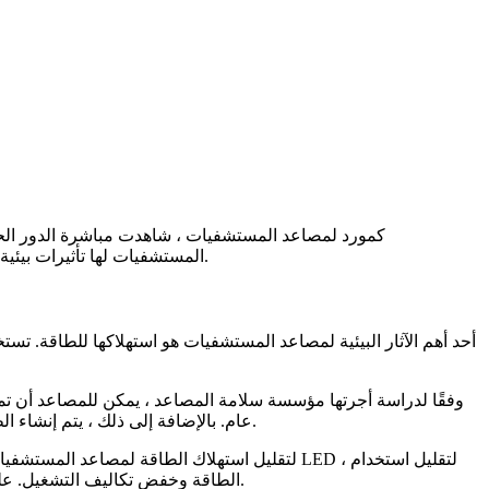
كمورد لمصاعد المستشفيات ، شاهدت مباشرة الدور الحا
المستشفيات لها تأثيرات بيئية كبيرة. في منشور المدونة هذا ، سأستكشف الطرق المختلفة التي تؤثر مصاعد المستشفى على البيئة ومناقشة كيف يمكننا تخفيف هذه الآثار.
أحد أهم الآثار البيئية لمصاعد المستشفيات هو استهلاكها للطاقة. ت
عام. بالإضافة إلى ذلك ، يتم إنشاء الطاقة التي تستخدمها المصاعد من مصادر غير قابلة للتجديد ، مثل الفحم والغاز الطبيعي ، والتي تسهم في انبعاثات غازات الدفيئة وتغير المناخ.
لتقليل استهلاك الطاقة لمصاعد المستشفيات ، يق
تم تصميمه بميزات موفرة للطاقة يمكن أن تقلل بشكل كبير من استهلاك الطاقة مقارنة بالمصاعد التقليدية.
الطاقة وخفض تكاليف التشغيل. عل