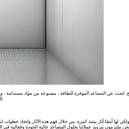
نتج. ابحث عن المصاعد الموفرة للطاقة ، مصنوعة من مواد مستدامة ، و
إلى ذلك ، فكر في العمل مع مورد ملتزم بالاستدامة والمسؤولية البيئية.
 لها أيضًا آثار بيئية كبيرة. من خلال فهم هذه الآثار واتخاذ خطوات ل
ملتزمون بتزويد عملائنا بحلول المصاعد عالية الجودة وفعالية في الطا