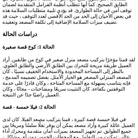
الطابق الصحيح. كما أنها تتطلب أنظمة الفرامل المتقدمة لضمان
توقف آمن في حالة الطوارئ. قد يؤدي تلبية متطلبات السلامة هذه
في بعض الأحيان إلى الحد من الحد الأقصى لعدد التوقف ، حيث قد
تضيف ميزات السلامة الإضافية إلى تكلفة المصعد وتعقيده.
دراسات الحالة
الحالة 1: كوخ قصة صغيرة
لقد قمنا مؤخرًا بتركيب مصعد منزل صغير في كوخ من طابقين. أراد
العميل طريقة مريحة للتحرك بين الطابق الأرضي والطابق العلوي.
بالنظر إلى المساحة المحدودة والاستخدام الخفيف نسبيًا ، كان
المصعد المنزلي المصغر هو الخيار الأمثل. بفضل تصميمه المدمج ،
فإنه يتناسب بسهولة مع المساحة المتاحة ، وكان قادرًا على خدمة
التوقفتين بكفاءة. كان التثبيت سريعًا ومشاحنات - مجانًا ، وكان
العميل راضيًا جدًا عن النتيجة.
الحالة 2: فيلا خمسة - قصة
في فيلا خمسة قصة كبيرة ، قمنا بتركيب مصعد الفيلا. كان لدى
العميل عائلة كبيرة وأراد مصعد يمكن أن يوفر نقلًا سلسًا ومريحًا بين
جميع الطوابق. تم تجهيز المصعد بميزات أمان متقدمة ومحرك أداء
عالي. تمكنت من التعامل مع المحطات الخمس دون أي مشاكل ،