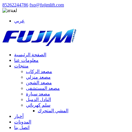
85262244786
fxq@fujimlift.com
لغة
عربي
الصفحة الرئيسية
معلومات عنا
منتجات
مصعد الركاب
مصعد منزلي
مصعد الشحن
مصعد المستشفى
مصعد سيارة
النادل الدمبل
سلم كهربائي
المشي المتحرك
أخبار
المدونات
اتصل بنا