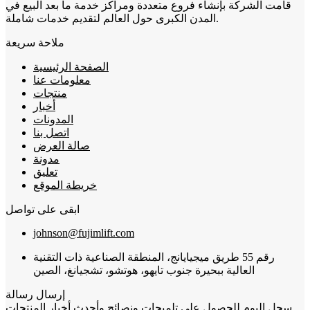
قامت الشركة بإنشاء فروع متعددة ومراكز خدمة ما بعد البيع في
المدن الكبرى حول العالم لتقديم خدمات شاملة.
ملاحة سريعة
الصفحة الرئيسية
معلومات عنا
منتجات
أخبار
المدونات
اتصل بنا
صالة العرض
مدونة
تعليق
خريطة الموقع
ابقى على تواصل
johnson@fujimlift.com
رقم 55 طريق ميجيايانج، المنطقة الصناعية ذات التقنية
العالية ببحيرة جنوب تايهو، هوتشو، تشجيانغ، الصين
إرسال رسالة
سجل اليوم للحصول على تلميحات ونصائح وأحدث أخبار المنتجات.