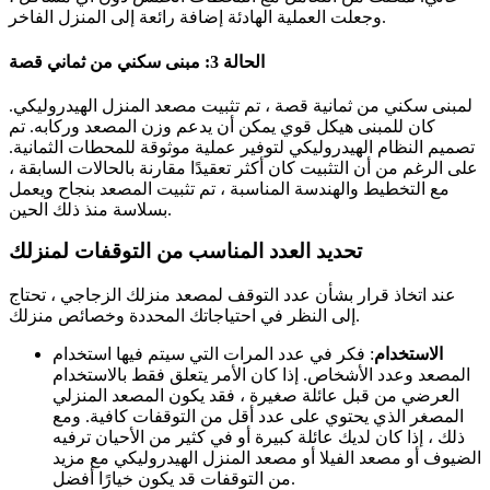
وجعلت العملية الهادئة إضافة رائعة إلى المنزل الفاخر.
الحالة 3: مبنى سكني من ثماني قصة
لمبنى سكني من ثمانية قصة ، تم تثبيت مصعد المنزل الهيدروليكي.
كان للمبنى هيكل قوي يمكن أن يدعم وزن المصعد وركابه. تم
تصميم النظام الهيدروليكي لتوفير عملية موثوقة للمحطات الثمانية.
على الرغم من أن التثبيت كان أكثر تعقيدًا مقارنة بالحالات السابقة ،
مع التخطيط والهندسة المناسبة ، تم تثبيت المصعد بنجاح ويعمل
بسلاسة منذ ذلك الحين.
تحديد العدد المناسب من التوقفات لمنزلك
عند اتخاذ قرار بشأن عدد التوقف لمصعد منزلك الزجاجي ، تحتاج
إلى النظر في احتياجاتك المحددة وخصائص منزلك.
الاستخدام
: فكر في عدد المرات التي سيتم فيها استخدام
المصعد وعدد الأشخاص. إذا كان الأمر يتعلق فقط بالاستخدام
العرضي من قبل عائلة صغيرة ، فقد يكون المصعد المنزلي
المصغر الذي يحتوي على عدد أقل من التوقفات كافية. ومع
ذلك ، إذا كان لديك عائلة كبيرة أو في كثير من الأحيان ترفيه
الضيوف أو مصعد الفيلا أو مصعد المنزل الهيدروليكي مع مزيد
من التوقفات قد يكون خيارًا أفضل.