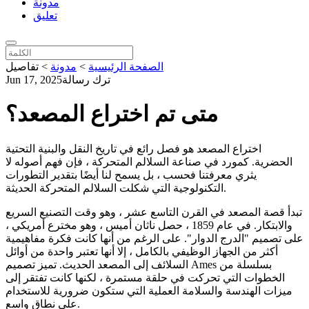
مدونة
تعليق
الصفحة الرئيسية
>
مدونة
>
تفاصيل
ترك رسالة
Jun 17, 2025
متى تم اختراع المصعد؟
اختراع المصعد هو فصل رائع في تاريخ النقل والبنية التحتية
الحضرية. كمورد في صناعة السلالم المتحركة ، فإن فهم أصوله لا
يثري معرفتنا فحسب ، بل يسمح لنا أيضًا بتقدير التطورات
التكنولوجية التي شكلت السلالم المتحركة الحديثة.
تبدأ قصة المصعد في القرن التاسع عشر ، وهو وقت التصنيع السريع
والابتكار. في عام 1859 ، حصل ناثان أميس ، وهو مخترع أمريكي ،
على تصميم "الدرج الدوار". على الرغم من أنها كانت فكرة مفاهيمية
أكثر من الجهاز الوظيفي بالكامل ، إلا أنها تعتبر واحدة من أوائل
السلائف إلى المصعد الحديث. تميز تصميم Ames بسلسلة من
الخطوات التي تحركت في حلقة مستمرة ، لكنها كانت تفتقر إلى
ميزات الهندسة والسلامة العملية التي ستكون ضرورية للاستخدام
على نطاق واسع.