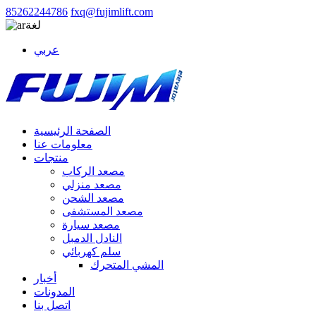
85262244786
fxq@fujimlift.com
لغة
عربي
الصفحة الرئيسية
معلومات عنا
منتجات
مصعد الركاب
مصعد منزلي
مصعد الشحن
مصعد المستشفى
مصعد سيارة
النادل الدمبل
سلم كهربائي
المشي المتحرك
أخبار
المدونات
اتصل بنا