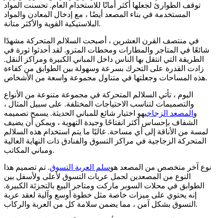
توقف الطوارئ لجعلها أكثر أمانًا للاستخدام العام. تحسنت المواد
المستخدمة في بناء المصعد أيضًا ، مع إدخال المعادن والمواد
البلاستيكية القوية والأكثر متانة.
في منتصف القرن العشرين ، أصبحت السلالم المتحركة مشهدًا
شائعًا في المتاجر والمطارات ومحطات المترو. لقد أحدثوا ثورة في
الطريقة التي انتقل بها الناس داخل المباني الكبيرة ومراكز النقل.
زادت القدرة على التحرك بسرعة وسهولة بين الطوابق من كفاءة
هذه المساحات وجعلتها في متناول مجموعة واسعة من الأشخاص.
اليوم ، تأتي السلالم المتحركة في مجموعة متنوعة من الأنواع
والتصميمات لتناسب الاحتياجات المختلفة. على سبيل المثال ،
و
المصعد الزجاجي
هو اختيار شائع للمباني الحديثة. يسمح تصميمه
الشفاف بإحساس أكثر انفتاحًا وجيدة التهوية ، ويمكن أن يضيف
لمسة من الأناقة إلى أي مساحة. غالبًا ما يتم استخدام هذه السلالم
المتحركة الزجاجية في مراكز التسوق والفنادق ذات النهاية العالية
ومباني المكاتب.
نوع آخر متخصص من المصعد هو
سلم العربة التسوق
. تم تصميم هذا
النوع من المصعدين لحمل عربات التسوق لأعلى ولأسفل بين
الطوابق في محلات السوبر ماركت ومتاجر البيع بالتجزئة الكبيرة.
إنه يحتوي على ميزات خاصة مثل خطوة أوسع وآلية لعقد عربة
التسوق بشكل آمن ، مما يضمن سلامة كل من العربة والركاب.