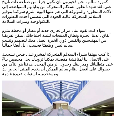
كمورد سالم ، نحن فخورون بأن نكون جزءًا من صناعة ذات تاريخ
غني. لقد شهدنا تطور السلالم المتحركة من بداياتهم المتواضعة إلى
الآلات المتطورة والموثوقة التي هم عليها اليوم. تلتزم شركتنا بتوفير
السلالم المتحركة عالية الجودة التي تتضمن أحدث التطورات
التكنولوجية وميزات السلامة.
سواء كنت تقوم ببناء مركز تجاري جديد أو مطار أو محطة مترو
أنفاق ، لدينا الخبرة ونطاق المنتجات لتلبية احتياجاتك. يمكن لفريقنا
من المهندسين والفنيين ذوي الخبرة العمل معك لتصميم وتثبيت
سالم ليس وظيفيًا فحسب ، بل أيضًا جمالياً.
إذا كنت مهتمًا بشراء السلالم المتحركة لمشروعك ، فنحن نشجعك
على الاتصال بنا لمناقشة مفصلة. يمكننا تزويدك بحل مخصص بناءً
على متطلباتك وميزانيتك وجدول الزمني المحدد. هدفنا هو التأكد من
حصولك على أفضل نظام سالم الممكن أن يخدم المبنى الخاص بك
ومستخدميه لسنوات عديدة قادمة.