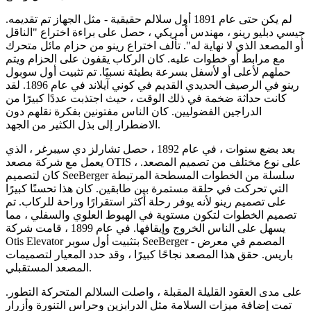
لم يكن حتى عام 1891 أول سلالم حقيقية - مثل الجهاز تم تقديمه.
جيسي دبليو رينو ، مهندس أمريكي ، حصل على براءة اختراع "الناقل
أو المصعد الذي لا نهاية له". تألف اختراع رينو من حزام مائل متحرك
مع مرابط أو خطوات عليه. كان الركاب يقفون على الحزام ويتم
حملهم لأعلى أو لأسفل بسرعة بطيئة نسبيًا. تم تثبيت أول سوبول
رينو في الرصيف الحديدي القديم في كوني آيلاند في عام 1896. لقد
كانت حداثة ضخمة في ذلك الوقت ، حيث اجتذبت عددًا كبيرًا من
الدراجين الفضوليين. كان الناس مفتونين بفكرة نقلهم دون
الاضطرار إلى بذل الكثير من الجهد.
بعد بضع سنوات ، في عام 1892 ، حصل تشارلز دي سيبرغر ، الذي
يعمل مع شركة مصعد OTIS ، على نوع مختلف من تصميم المصعد.
كان لتصميم SeeBerger سلسلة من الخطوات المسطحة المرتبطة
التي تحركت في حلقة مستمرة بين طابقين. كان هذا تحسنًا كبيرًا
على تصميم رينو لأنه يوفر رحلة أكثر استقرارًا وراحة للركاب. تم
تصميم الخطوات لتكون مستوية في الهبوط العلوي والسفلي ، مما
يسهل على الناس الخروج وإيقافها. في عام 1899 ، قامت شركة
Otis Elevator بتثبيت أول سوبر SeeBerger - المصمم في معرض
باريس. حقق هذا المصعد نجاحًا كبيرًا ، وقد حدد المعيار لتصميمات
المصعد المستقبلي.
على مدى العقود القليلة المقبلة ، واصلت السلالم المتحركة التطور.
تمت إضافة ميزات السلامة مثل الدرابزين وحراس التنورة وأزرار