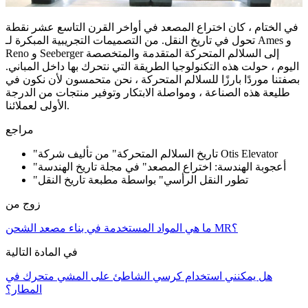
في الختام ، كان اختراع المصعد في أواخر القرن التاسع عشر نقطة
تحول في تاريخ النقل. من التصميمات التجريبية المبكرة لـ Ames و
Reno و Seeberger إلى السلالم المتحركة المتقدمة والمتخصصة
اليوم ، حولت هذه التكنولوجيا الطريقة التي نتحرك بها داخل المباني.
بصفتنا موردًا بارزًا للسلالم المتحركة ، نحن متحمسون لأن نكون في
طليعة هذه الصناعة ، ومواصلة الابتكار وتوفير منتجات من الدرجة
الأولى لعملائنا.
مراجع
"تاريخ السلالم المتحركة" من تأليف شركة Otis Elevator
"أعجوبة الهندسة: اختراع المصعد" في مجلة تاريخ الهندسة
"تطور النقل الرأسي" بواسطة مطبعة تاريخ النقل
زوج من
ما هي المواد المستخدمة في بناء مصعد الشحن MR؟
في المادة التالية
هل يمكنني استخدام كرسي الشاطئ على المشي متحرك في
المطار؟