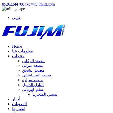
85262244786
fxq@fujimlift.com
Language
عربي
Home
معلومات عنا
منتجات
مصعد الركاب
مصعد منزلي
مصعد الشحن
مصعد المستشفى
مصعد سيارة
النادل الدمبل
سلم كهربائي
المشي المتحرك
أخبار
المدونات
اتصل بنا