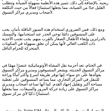
ربحية. بالإضافة إلى ذلك، تتميز هذه الأنظمة بسهولة الصيانة وتتطلب
القليل جدًا من الصيانة، مما يجعلها استثمارًا فعالاً من حيث التكلفة
لأصحاب ومديري مراكز التسوق.
ومع ذلك، فمن الضروري استخدام هذه السيور الناقلة بأمان. يجب
على المتسوقين دائمًا توخي الحذر عند استخدامها، والتمسك
بالدرابزين وإبقاء الأطفال الصغار بالقرب منهم. يجب تجنب الأحذية
ذات الكعب العالي لأنها يمكن أن تعلق بسهولة في المكونات
المتحركة للحزام الناقل.
في الختام، تعد أحزمة نقل المشاة الأوتوماتيكية عنصرًا مهمًا في
مراكز التسوق الحديثة، ويشعر المتسوقون ومديرو مراكز التسوق
بفوائدها على حدٍ سواء. إنها توفر طريقة أسرع وأكثر أمانًا وراحة
للتنقل في المركز التجاري، مما يساعد المتسوقين على تغطية
مساحة أكبر وتقليل إجهاد القدم. كما أنها تساعد أصحاب ومديري
مراكز التسوق على زيادة حركة المرور والمبيعات، مما يجعلها
استثمارًا ذكيًا لأي مركز تسوق.
يجلب ممشى Fujim FJM المتحرك المتسوقين والركاب إلى عالم