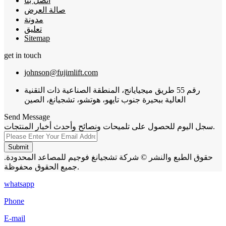
اتصل بنا
صالة العرض
مدونة
تعليق
Sitemap
get in touch
johnson@fujimlift.com
رقم 55 طريق ميجيايانج، المنطقة الصناعية ذات التقنية
العالية ببحيرة جنوب تايهو، هوتشو، تشجيانغ، الصين
Send Message
سجل اليوم للحصول على تلميحات ونصائح وأحدث أخبار المنتجات.
Submit
حقوق الطبع والنشر © شركة تشجيانغ فوجيم للمصاعد المحدودة.
جميع الحقوق محفوظة.
whatsapp
Phone
E-mail