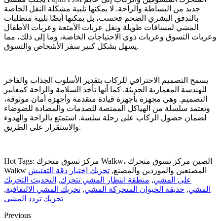
جديد من البساطة والراحة. لا يمكنها تلبية مشكلة النقل الخاصة
بالتدفق البشري الضخم فحسب، بل يمكنها أيضًا تلبية متطلبات
المشي لمسافات طويلة ونقل عربات الأمتعة وعربات الأطفال
وعربات التسوق وعربات ذوي الاحتياجات الخاصة، وما إلى ذلك، مما
يسهل بشكل كبير سفر الأشخاص والتسوق.
يسمح التصميم الاحترافي للركاب بتقدير الأسلوب الجذاب والفاخر
للهندسة المعمارية الحديثة. كما أنها تأخذ السلامة والراحة كمعايير
التصميم. وهي مجهزة بأجهزة قيادة متقدمة وأجهزة أمان موثوقة،
وتعتمد سلسلة من الهياكل الممتصة للصدمات والمضادة للضوضاء
لضمان حصول الركاب على رحلة سلسة. استمتع بالراحة والهدوء
والاستقرار على الطريق.
Hot Tags: مركز تسوق متحرك Walkw، الصين مركز تسوق متحرك
Walkw المصنعين والموردين والمصنع,
تحريك اختبار دقة التفتيش
على المشي
,
منطقة انتظار المشي تتحرك
,
التحديث التحريك
المشي
,
حديقة الحيوان المتحركة المشي
,
تحريك المشي الالتفافية
,
تحريك تردد المشي
Previous