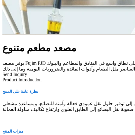
مصعد مطعم متنوع
يوفر مصعد Fujim FJD نقلًا عموديًا سريعًا ومريحًا واقتصاديًا للبضائع الصغيرة في المباني المختلفة، مما يوفر الوقت والموارد البشرية بشكل كبير. يمكن استخدامه على نطاق واسع في الفنادق والمطاعم والبنوك
Send Inquiry
Product Introduction
نظرة عامة على المنتج
إلى توفير حلول نقل عمودي فعالة وآمنة للبضائع، ومساعدة مشغلي
ميزات المنتج