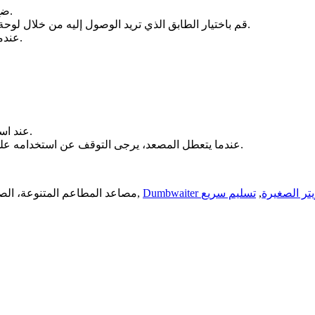
1. ضع البضائع على منصة المصعد للتأكد من ثبات البضائع وتجنب الإمالة.
2. قم باختيار الطابق الذي تريد الوصول إليه من خلال لوحة التحكم، ثم اضغط على زر "تشغيل"، وسيبدأ المصعد بالعمل تلقائياً.
3. عندما يصل المصعد إلى الطابق المخصص، ما عليك سوى إخراج البضائع.
2. عند استخدام المصعد، يرجى التزام الصمت لتجنب إزعاج الضيوف الآخرين.
3. عندما يتعطل المصعد، يرجى التوقف عن استخدامه على الفور والاتصال بالموظفين المعنيين للإصلاح في الوقت المناسب.
تر الصغيرة
,
Hot Tags: مصاعد المطاعم المتنوعة، الصين مصنعي المصاعد المتنوعة للمطاعم، الموردين، المصنع,