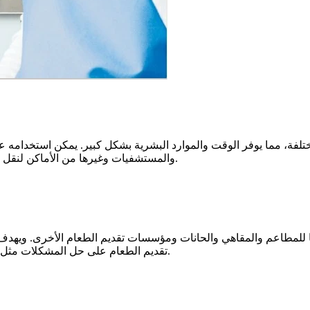
والمستشفيات وغيرها من الأماكن لنقل العناصر مثل الطعام وأدوات المائدة والضروريات اليومية وما إلى ذلك.
لمطاعم والمقاهي والحانات ومؤسسات تقديم الطعام الأخرى. ويهدف 
تقديم الطعام على حل المشكلات مثل صعوبة نقل البضائع إلى الطابق العلوي وارتفاع تكاليف مناولة العمالة.