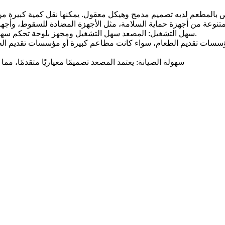
3. سهل التشغيل: المصعد سهل التشغيل ومجهز بلوحة تحكم سهلة الاستخدام، مما يسمح للمشغل بإتقان عملية رفع البضائع بسهولة.
5. سهولة الصيانة: يعتمد المصعد تصميمًا معياريًا متقدمًا، 