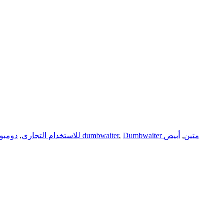
Dumbwaiter متين
,
أبيض
,
تسليم سريع dumbwaiter
Dumbwaiter للاستخدام التجاري
,
دومبوي