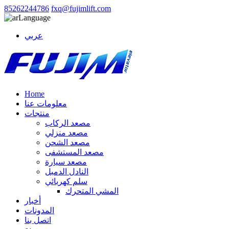
85262244786
fxq@fujimlift.com
Language
عربي
Home
معلومات عنا
منتجات
مصعد الركاب
مصعد منزلي
مصعد الشحن
مصعد المستشفى
مصعد سيارة
النادل الدمبل
سلم كهربائي
المشي المتحرك
أخبار
المدونات
اتصل بنا