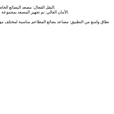
1. النقل الفعال: مصعد البضائع الخاص بالمطعم لديه تصميم مدمج وهيكل معقول. يمكنها نقل كمية كبيرة من البضائع بسرعة وثبات، مما يحسن بشكل فعال كفاءة نقل البضائع.
2. الأمان العالي: تم تجهيز المصعد بمجموعة متنوعة من أجهزة حماية السلامة، مثل الأجهزة المضادة للسقوط، وأجهزة مكابح الطوارئ، وما إلى ذلك، لضمان سلامة البضائع والمشغلين.