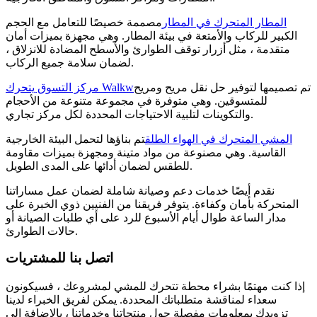
المطار المتحرك في المطار
مصممة خصيصًا للتعامل مع الحجم
الكبير للركاب والأمتعة في بيئة المطار. وهي مجهزة بميزات أمان
متقدمة ، مثل أزرار توقف الطوارئ والأسطح المضادة للانزلاق ،
لضمان سلامة جميع الركاب.
تم تصميمها لتوفير حل نقل مريح ومريح
مركز التسوق يتحرك Walkw
للمتسوقين. وهي متوفرة في مجموعة متنوعة من الأحجام
والتكوينات لتلبية الاحتياجات المحددة لكل مركز تجاري.
المشي المتحرك في الهواء الطلق
تم بناؤها لتحمل البيئة الخارجية
القاسية. وهي مصنوعة من مواد متينة ومجهزة بميزات مقاومة
للطقس لضمان أدائها على المدى الطويل.
نقدم أيضًا خدمات دعم وصيانة شاملة لضمان عمل مساراتنا
المتحركة بأمان وكفاءة. يتوفر فريقنا من الفنيين ذوي الخبرة على
مدار الساعة طوال أيام الأسبوع للرد على أي طلبات الصيانة أو
حالات الطوارئ.
اتصل بنا للمشتريات
إذا كنت مهتمًا بشراء محطة تتحرك للمشي لمشروعك ، فسيكونون
سعداء لمناقشة متطلباتك المحددة. يمكن لفريق الخبراء لدينا
تزويدك بمعلومات مفصلة حول منتجاتنا وخدماتنا ، بالإضافة إلى