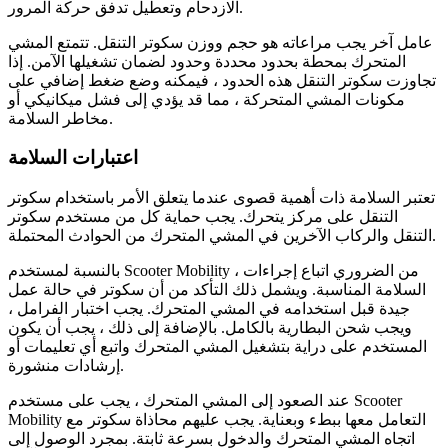
الازدحام وتعطيل تدفق حركة المرور.
عامل آخر يجب مراعاته هو حجم ووزن سكوتر التنقل. تتمتع المشي
المتحرك بمحطة بحدود محددة وحدود لضمان تشغيلها الآمن. إذا
تجاوزت سكوتر التنقل هذه الحدود ، فيمكنه وضع ضغط إضافي على
مكونات المشي المتحركة ، مما قد يؤدي إلى فشل ميكانيكي أو
مخاطر السلامة.
اعتبارات السلامة
تعتبر السلامة ذات أهمية قصوى عندما يتعلق الأمر باستخدام سكوتر
التنقل على مركز يتحرك. يجب حماية كل من مستخدم سكوتر
التنقل والركاب الآخرين في المشي المتحرك من الحوادث المحتملة.
بالنسبة لمستخدم Scooter Mobility ، من الضروري اتباع إجراءات
السلامة المناسبة. ويشمل ذلك التأكد من أن سكوتر في حالة عمل
جيدة قبل استخدامه في المشي المتحرك. يجب اختبار الفرامل ،
ويجب شحن البطارية بالكامل. بالإضافة إلى ذلك ، يجب أن يكون
المستخدم على دراية بتشغيل المشي المتحرك واتبع أي تعليمات أو
إرشادات منشورة.
عند الصعود إلى المشي المتحرك ، يجب على مستخدم Scooter
Mobility التعامل معها ببطء وبعناية. يجب عليهم محاذاة سكوتر مع
اتجاه المشي المتحرك والدخول بسرعة ثابتة. بمجرد الوصول إلى