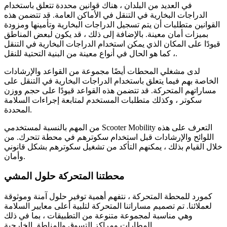
في العديد من البلدان ، هناك قوانين محددة تتعلق باستخدام
الدراجات البخارية في التنقل في الأماكن العامة. قد تتضمن هذه
القوانين متطلبات أن يتم تسجيل الدراجات البخارية وتأمينها ومزودة
بميزات أمان معينة. بالإضافة إلى ذلك ، قد يكون لبعض المناطق
قيودًا على المكان الذي يمكن استخدام الدراجات البخارية في التنقل
، كما هو الحال في أنواع معينة من البنية التحتية للنقل.
لدى مشغلي المحطات أيضًا مجموعة من القواعد والإرشادات
الخاصة بهم فيما يتعلق باستخدام الدراجات البخارية في التنقل على
مساراتهم المتحركة. قد تتضمن هذه القواعد قيودًا على حجم ووزن
سكوتر ، وكذلك متطلبات المستخدم لمتابعة إجراءات السلامة
المحددة.
من المهم بالنسبة لمستخدمي Scooter Mobility التعرف على هذه
اللوائح والإرشادات قبل استخدام سكوترهم في محطة تتحرك. من
خلال القيام بذلك ، يمكنهم التأكد من تشغيل سكوترهم بشكل قانوني
وأمان.
محطتنا المتحركة حلول المشي
كمورد للمحطة المتحركة ، نتفهم أهمية توفير حلول آمنة وموثوقة
لعملائنا. تم تصميم مساراتنا المتحركة لتلبية أعلى معايير السلامة
وهي مناسبة لمجموعة متنوعة من التطبيقات ، بما في ذلك
المطارات ومراكز التسوق والمناطق الخارجية.