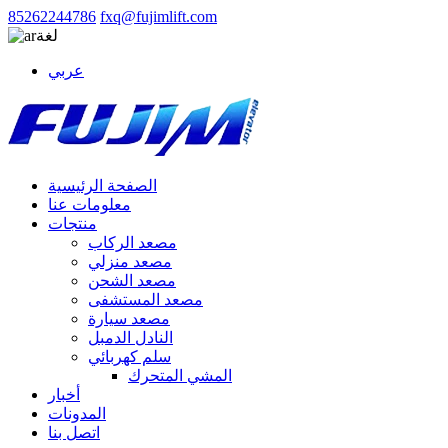
85262244786
fxq@fujimlift.com
لغة
عربي
الصفحة الرئيسية
معلومات عنا
منتجات
مصعد الركاب
مصعد منزلي
مصعد الشحن
مصعد المستشفى
مصعد سيارة
النادل الدمبل
سلم كهربائي
المشي المتحرك
أخبار
المدونات
اتصل بنا