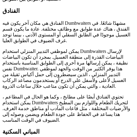
الفنادق
الفنادق هي مكان آخر يكون فيه Dumbwaiters مشهدًا شائعًا. في
الفندق ، هناك عدة طوابق مع وظائف مختلفة. عادة ما يكون قسم
الغسيل موجودًا في الطابق السفلي أو المستوى الأدنى ، بينما توجد
غرف الضيوف في الطوابق العليا.
يمكن لموظفي التدبير المنزلي استخدام Dumbwaiters لإرسال
البياضات القذرة إلى منطقة الغسيل. بمجرد أن تكون البياضات
نظيفة ، يمكن إرسالها مرة أخرى إلى الطوابق المناسبة باستخدام
نفس Dumbwaiter. هذا يوفر الكثير من الوقت والجهد لموظفي
التدبير المنزلي ، الذين سيضطرون إلى حمل أكياس ثقيلة من
الغسيل لأعلى ولأسفل على الدرج أو يستخدمون مصاعد الركاب
العادية ، والتي يمكن أن تكون متاعب خلال ساعات الذروة.
تحتوي الفنادق أيضًا على مطابخ ، وكما هو الحال في المطاعم ،
يمكن استخدام Dumbwaiters لتحريك الطعام واللوازم بين المطبخ
والأرضيات المختلفة ، مثل قاعات المآدب أو مناطق خدمة الغرف.
هذا يساعد في الحفاظ على جودة الطعام ويضمن وصوله إلى
الضيوف في الوقت المناسب.
المباني السكنية