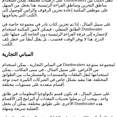
على أرضيات مختلفة. يمكن استخدام Dumbwaiters لنقل الكتب بين
مناطق التخزين ومناطق القراءة الرئيسية. هذا يجعل من السهل
على موظفي المكتبة إعادة تخزين الرفوف والراتين للوصول إلى
الكتب التي يحتاجونها.
على سبيل المثال ، إذا تم تخزين كتاب نادر في مجموعة خاصة في
الطابق السفلي ، فيمكن لأمين المكتبة استخدام Dumbwaiter
لإحضاره إلى غرفة القراءة الرئيسية دون الحاجة إلى حملها على
الدرج. هذا لا يوفر الوقت فحسب ، بل يقلل أيضًا من خطر تلف
الكتب.
المباني التجارية
في المباني التجارية ، يمكن استخدام Dumbwaiters لمجموعة متنوعة
من الأغراض. على سبيل المثال ، في مبنى المكاتب ، يمكن
استخدامها لنقل الملفات والمستندات والمستلزمات بين الطوابق
المختلفة. هذا مفيد بشكل خاص في الشركات الكبيرة حيث توجد
أقسام متعددة على مستويات مختلفة.
على سبيل المثال ، قد يكون قسم تكنولوجيا المعلومات في طابق
واحد ، ويجب أن يرسلوا تحديثات المعدات أو البرامج إلى الأقسام
الأخرى على طوابق مختلفة. يمكن أن يجعل Dumbwaiter هذه
العملية سريعة وسهلة.