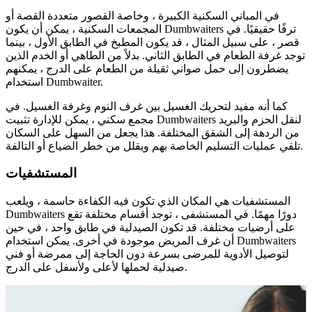
في المباني السكنية الكبيرة ، وخاصة القصور متعددة القصة أو
المجمعات السكنية ، يمكن أن يكون Dumbwaiters ترفًا حقيقيًا. في
قصر ، على سبيل المثال ، قد يكون المطبخ في الطابق الأول ، بينما
توجد غرفة الطعام في الطابق الثاني. بدلاً من الطاهي أو الخدم الذين
يضطرون إلى حمل صواني ثقيلة من الطعام على الدرج ، يمكنهم
استخدام Dumbwaiter.
كما أنه مفيد لتحريك الغسيل بين غرف النوم وغرفة الغسيل. في
مجمع سكني ، يمكن للإدارة تثبيت Dumbwaiters لنقل الحزم والبريد
من الردهة إلى الشقق المختلفة. هذا يجعل من السهل على السكان
تلقي عمليات التسليم الخاصة بهم ويقلل من خطر الضياع أو التالفة.
المستشفيات
المستشفيات هي المكان الذي تكون فيه الكفاءة حاسمة ، ويلعب
Dumbwaiters دورًا مهمًا. في المستشفى ، توجد أقسام مختلفة تقع
على أرضيات مختلفة. قد تكون الصيدلية في طابق واحد ، في حين
أن غرف المريض موجودة في أخرى. يمكن استخدام Dumbwaiters
لتوصيل الأدوية للمرضى بسرعة دون الحاجة إلى ممرضة أو فني
صيدلية لحملها لأعلى ولأسفل على الدرج.