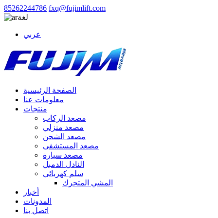
85262244786
fxq@fujimlift.com
لغة
عربي
الصفحة الرئيسية
معلومات عنا
منتجات
مصعد الركاب
مصعد منزلي
مصعد الشحن
مصعد المستشفى
مصعد سيارة
النادل الدمبل
سلم كهربائي
المشي المتحرك
أخبار
المدونات
اتصل بنا