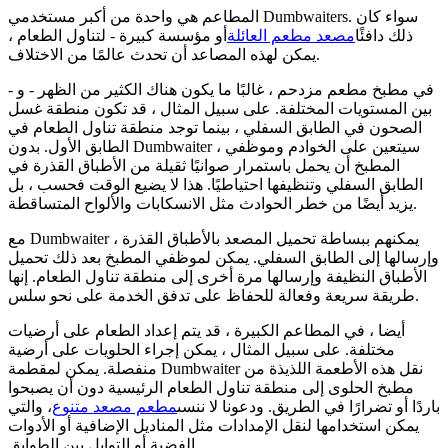
المطاعم هي واحدة من أكبر مستخدمي Dumbwaiters. سواء كان
ذلك دافئًا
مصعد مطعم العائلة
أو مؤسسة كبيرة - لتناول الطعام ،
يمكن لهذه المصاعد أن تحدث عالمًا من الاختلاف.
في مطبخ مطعم مزدحم ، غالبًا ما يكون هناك الكثير من الظهر - و -
بين المستويات المختلفة. على سبيل المثال ، قد تكون منطقة غسل
الصحون في الطابق السفلي ، بينما توجد منطقة تناول الطعام في
الطابق الأول. بدون Dumbwaiter ، سيتعين على الخوادم وموظفي
المطبخ أن يحمل باستمرار صوانيًا ثقيلة من الأطباق القذرة في
الطابق السفلي وتنظيفها احتياطيًا. هذا لا يضيع الوقت فحسب ، بل
يزيد أيضًا من خطر الحوادث مثل الانسكابات والألواح المتساقطة.
مع Dumbwaiter ، يمكنهم ببساطة تحميل المصعد بالأطباق القذرة
وإرسالها إلى الطابق السفلي. يمكن لموظفي المطبخ بعد ذلك تحميل
الأطباق النظيفة وإرسالها مرة أخرى إلى منطقة تناول الطعام. إنها
طريقة سريعة وفعالة للحفاظ على تدفق الخدمة على نحو سلس.
أيضا ، في المطاعم الكبيرة ، قد يتم إعداد الطعام على أرضيات
مختلفة. على سبيل المثال ، يمكن إجراء الحلويات على أرضية
منفصلة. يمكن لمقطمة Dumbwaiter نقل هذه الأطعمة اللذيذة من
مطبخ الحلوى إلى منطقة تناول الطعام الرئيسية دون أن يصبحوا
باردًا أو تضرارًا في الطريق. ودعونا لا ننسى
مطعم مصعد متنوع
، والتي
يمكن استخدامها لنقل الإمدادات مثل المناديل الإضافية أو الأدوات
الفضية أو التوابل بين الطوابق.