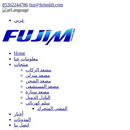
85262244786
fxq@fujimlift.com
Language
عربي
Home
معلومات عنا
منتجات
مصعد الركاب
مصعد منزلي
مصعد الشحن
مصعد المستشفى
مصعد سيارة
النادل الدمبل
سلم كهربائي
المشي المتحرك
أخبار
المدونات
اتصل بنا