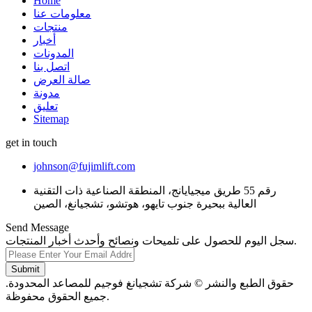
Home
معلومات عنا
منتجات
أخبار
المدونات
اتصل بنا
صالة العرض
مدونة
تعليق
Sitemap
get in touch
johnson@fujimlift.com
رقم 55 طريق ميجيايانج، المنطقة الصناعية ذات التقنية
العالية ببحيرة جنوب تايهو، هوتشو، تشجيانغ، الصين
Send Message
سجل اليوم للحصول على تلميحات ونصائح وأحدث أخبار المنتجات.
Submit
حقوق الطبع والنشر © شركة تشجيانغ فوجيم للمصاعد المحدودة.
جميع الحقوق محفوظة.