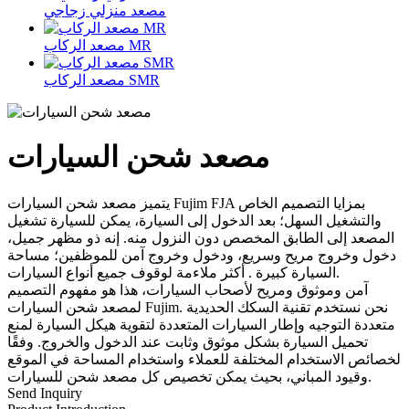
مصعد منزلي زجاجي
مصعد الركاب MR
مصعد الركاب SMR
مصعد شحن السيارات
يتميز مصعد شحن السيارات Fujim FJA بمزايا التصميم الخاص
والتشغيل السهل؛ بعد الدخول إلى السيارة، يمكن للسيارة تشغيل
المصعد إلى الطابق المخصص دون النزول منه. إنه ذو مظهر جميل،
دخول وخروج مريح وسريع، ودخول وخروج آمن للموظفين؛ مساحة
السيارة كبيرة . أكثر ملاءمة لوقوف جميع أنواع السيارات.
آمن وموثوق ومريح لأصحاب السيارات، هذا هو مفهوم التصميم
لمصعد شحن السيارات Fujim. نحن نستخدم تقنية السكك الحديدية
متعددة التوجيه وإطار السيارات المتعددة لتقوية هيكل السيارة لمنع
تحميل السيارة بشكل موثوق وثابت عند الدخول والخروج. وفقًا
لخصائص الاستخدام المختلفة للعملاء واستخدام المساحة في الموقع
وقيود المباني، بحيث يمكن تخصيص كل مصعد شحن للسيارات.
Send Inquiry