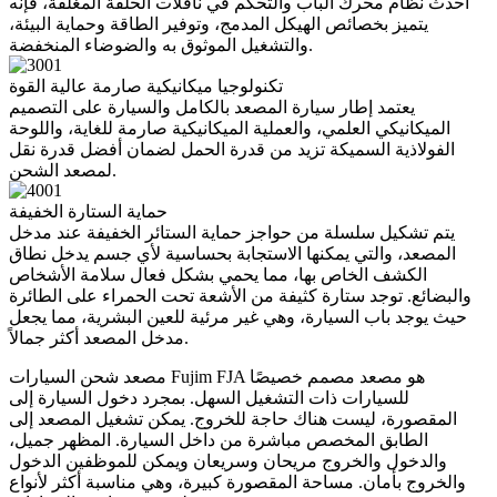
أحدث نظام محرك الباب والتحكم في ناقلات الحلقة المغلقة، فإنه
يتميز بخصائص الهيكل المدمج، وتوفير الطاقة وحماية البيئة،
والتشغيل الموثوق به والضوضاء المنخفضة.
تكنولوجيا ميكانيكية صارمة عالية القوة
يعتمد إطار سيارة المصعد بالكامل والسيارة على التصميم
الميكانيكي العلمي، والعملية الميكانيكية صارمة للغاية، واللوحة
الفولاذية السميكة تزيد من قدرة الحمل لضمان أفضل قدرة نقل
لمصعد الشحن.
حماية الستارة الخفيفة
يتم تشكيل سلسلة من حواجز حماية الستائر الخفيفة عند مدخل
المصعد، والتي يمكنها الاستجابة بحساسية لأي جسم يدخل نطاق
الكشف الخاص بها، مما يحمي بشكل فعال سلامة الأشخاص
والبضائع. توجد ستارة كثيفة من الأشعة تحت الحمراء على الطائرة
حيث يوجد باب السيارة، وهي غير مرئية للعين البشرية، مما يجعل
مدخل المصعد أكثر جمالاً.
مصعد شحن السيارات Fujim FJA هو مصعد مصمم خصيصًا
للسيارات ذات التشغيل السهل. بمجرد دخول السيارة إلى
المقصورة، ليست هناك حاجة للخروج. يمكن تشغيل المصعد إلى
الطابق المخصص مباشرة من داخل السيارة. المظهر جميل،
والدخول والخروج مريحان وسريعان ويمكن للموظفين الدخول
والخروج بأمان. مساحة المقصورة كبيرة، وهي مناسبة أكثر لأنواع